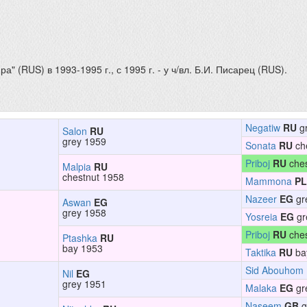
а" (RUS) в 1993-1995 г., с 1995 г. - у ч/вл. Б.И. Писарец (RUS).
Negatiw
RU
g
Salon
RU
grey 1959
Sonata
RU
ch
Priboj
RU
ches
Malpia
RU
chestnut 1958
Mammona
PL
Nazeer
EG
gr
Aswan
EG
grey 1958
Yosreia
EG
gr
Priboj
RU
ches
Ptashka
RU
bay 1953
Taktika
RU
ba
Sid Abouhom
Nil
EG
grey 1951
Malaka
EG
gr
Naseem
GB
g