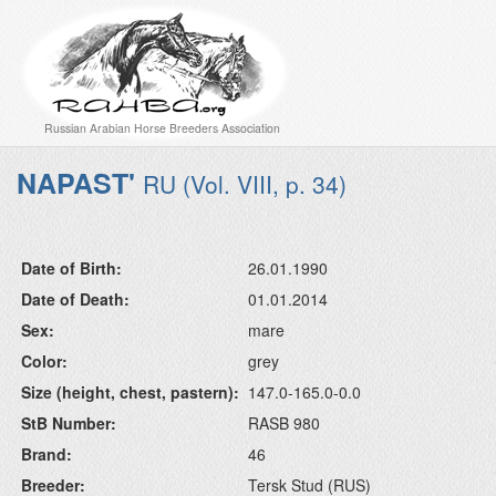
Russian Arabian Horse Breeders Association
NAPAST'
RU (Vol. VIII, p. 34)
Date of Birth:
26.01.1990
Date of Death:
01.01.2014
Sex:
mare
Color:
grey
Size (height, chest, pastern):
147.0-165.0-0.0
StB Number:
RASB 980
Brand:
46
Breeder:
Tersk Stud (RUS)