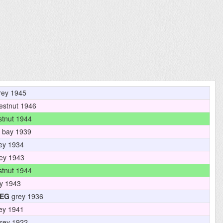
rey 1945
estnut 1946
tnut 1944
bay 1939
ey 1934
ey 1943
tnut 1944
y 1943
EG
grey 1936
ey 1941
rey 1922