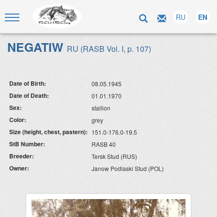
RU
EN
NEGATIW
RU (RASB Vol. I, p. 107)
Date of Birth:
08.05.1945
Date of Death:
01.01.1970
Sex:
stallion
Color:
grey
Size (height, chest, pastern):
151.0-176.0-19.5
StB Number:
RASB 40
Breeder:
Tersk Stud (RUS)
Owner:
Janow Podlaski Stud (POL)