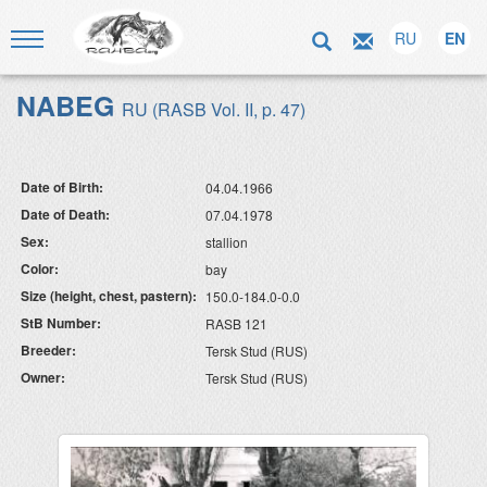
RU
EN
NABEG
RU (RASB Vol. II, p. 47)
Date of Birth:
04.04.1966
Date of Death:
07.04.1978
Sex:
stallion
Color:
bay
Size (height, chest, pastern):
150.0-184.0-0.0
StB Number:
RASB 121
Breeder:
Tersk Stud (RUS)
Owner:
Tersk Stud (RUS)