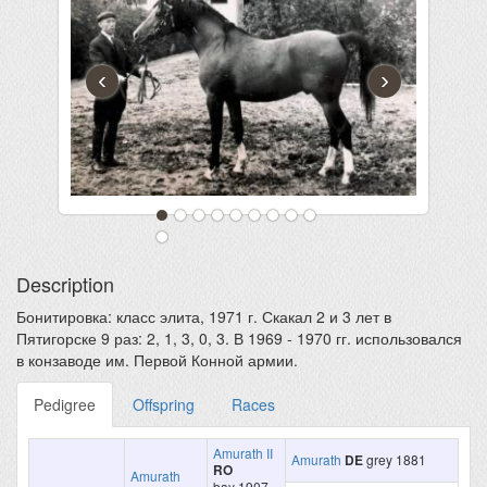
‹
›
Description
Бонитировка: класс элита, 1971 г. Скакал 2 и 3 лет в
Пятигорске 9 раз: 2, 1, 3, 0, 3. В 1969 - 1970 гг. использовался
в конзаводе им. Первой Конной армии.
Pedigree
Offspring
Races
Amurath II
Amurath
DE
grey 1881
RO
Amurath
bay 1907