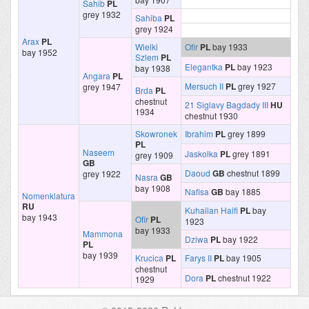
Sahib
PL
grey 1932
Sahiba
PL
grey 1924
Arax
PL
Wielki
Ofir
PL
bay 1933
bay 1952
Szlem
PL
Elegantka
PL
bay 1923
bay 1938
Angara
PL
Mersuch II
PL
grey 1927
grey 1947
Brda
PL
chestnut
21 Siglavy Bagdady III
HU
1934
chestnut 1930
Skowronek
Ibrahim
PL
grey 1899
PL
Naseem
Jaskolka
PL
grey 1891
grey 1909
GB
Daoud
GB
chestnut 1899
grey 1922
Nasra
GB
bay 1908
Nafisa
GB
bay 1885
Nomenklatura
RU
Kuhailan Haifi
PL
bay
bay 1943
Ofir
PL
1923
bay 1933
Mammona
Dziwa
PL
bay 1922
PL
bay 1939
Krucica
PL
Farys II
PL
bay 1905
chestnut
Dora
PL
chestnut 1922
1929