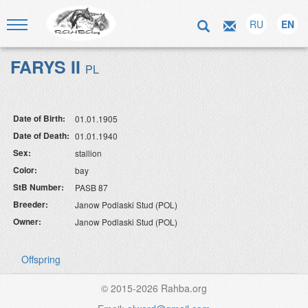
RU
EN
FARYS II
PL
Date of Birth:
01.01.1905
Date of Death:
01.01.1940
Sex:
stallion
Color:
bay
StB Number:
PASB 87
Breeder:
Janow Podlaski Stud (POL)
Owner:
Janow Podlaski Stud (POL)
Offspring
© 2015-2026 Rahba.org