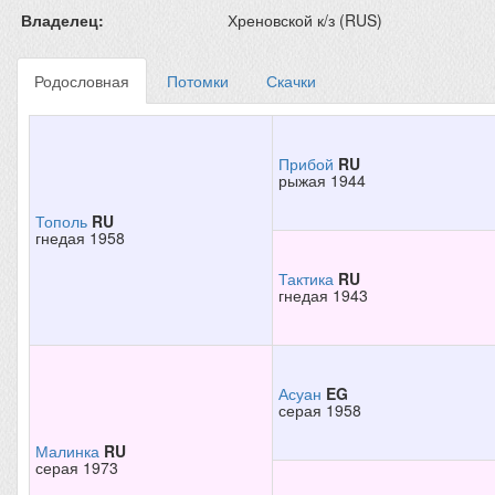
Владелец:
Хреновской к/з (RUS)
Родословная
Потомки
Скачки
Прибой
RU
рыжая 1944
Тополь
RU
гнедая 1958
Тактика
RU
гнедая 1943
Асуан
EG
серая 1958
Малинка
RU
серая 1973