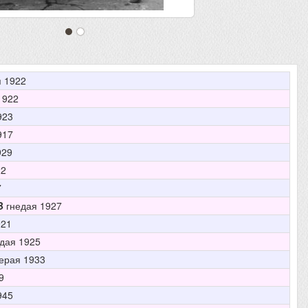
 1922
1922
923
917
929
22
7
B
гнедая 1927
921
дая 1925
ерая 1933
9
945