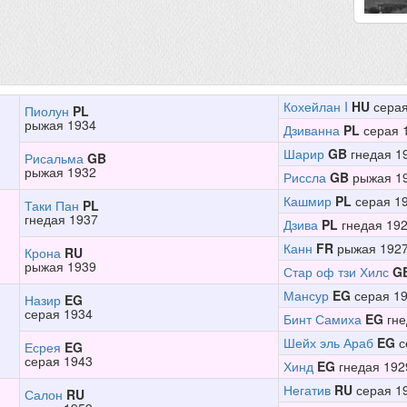
Кохейлан I
HU
серая
Пиолун
PL
рыжая 1934
Дзиванна
PL
серая 
Шарир
GB
гнедая 1
Рисальма
GB
рыжая 1932
Риссла
GB
рыжая 1
Кашмир
PL
серая 1
Таки Пан
PL
гнедая 1937
Дзива
PL
гнедая 19
Канн
FR
рыжая 192
Крона
RU
рыжая 1939
Стар оф тзи Хилс
G
Мансур
EG
серая 1
Назир
EG
серая 1934
Бинт Самиха
EG
гне
Шейх эль Араб
EG
с
Есрея
EG
серая 1943
Хинд
EG
гнедая 192
Негатив
RU
серая 1
Салон
RU