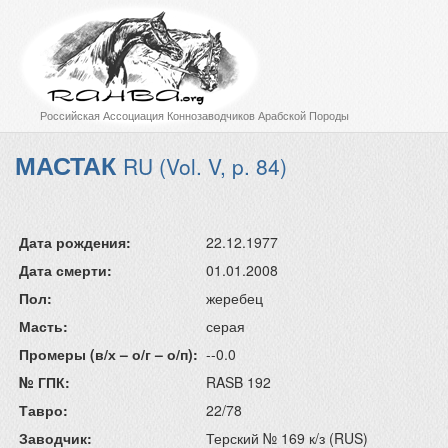
Российская Ассоциация Коннозаводчиков Арабской Породы
МАСТАК
RU (Vol. V, p. 84)
Дата рождения:
22.12.1977
Дата смерти:
01.01.2008
Пол:
жеребец
Масть:
серая
Промеры (в/х – о/г – о/п):
--0.0
№ ГПК:
RASB 192
Тавро:
22/78
Заводчик:
Терский № 169 к/з (RUS)