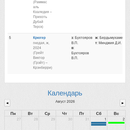
(Раммас
аль
Кхаледия –
Прихоть
Дубай
Терск)
5
Крюгер
з
: Бухтояров
ж
: Бердымухамедов
гнедая, ж,
В.П.
т
: Минджия Д.И.
2024
в
:
(Грейт
Бухтояров
Виктор
В.П.
(Грэйт) –
Крэнберри)
Календарь
Август 2026
◄
►
Пн
Вт
Ср
Чт
Пт
Сб
Вс
27
28
29
30
31
1
2