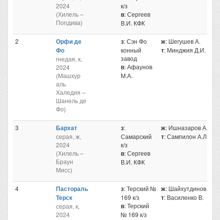
2024
к/з
(Хилель –
в
: Сергеев
Попдива)
В.И. КФК
2
Орфи де
з
: Сэн Фо
ж
: Шегушев А.
Фо
конный
т
: Минджия Д.И.
завод
гнедая, к,
в
: Афаунов
2024
(Машхур
М.А.
аль
Халедия –
Шанель де
Фо)
3
Бархат
з
:
ж
: Ишназаров А.Р.
серая, ж,
Самарский
т
: Сампилон А.Л.
2024
к/з
(Хилель –
в
: Сергеев
Браун
В.И. КФК
Мисс)
4
Пастораль
з
: Терский №
ж
: Шайхутдинов А.Р
Терск
169 к/з
т
: Василенко В.
в
: Терский
серая, к,
2024
№ 169 к/з