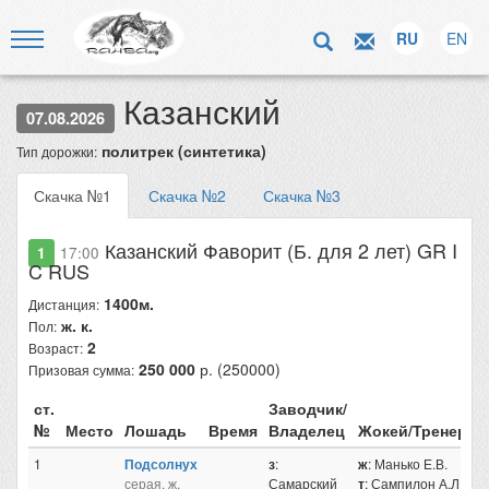
RU
EN
Казанский
07.08.2026
политрек (синтетика)
Тип дорожки:
Скачка №1
Скачка №2
Скачка №3
Казанский Фаворит (Б. для 2 лет) GR I
1
17:00
C RUS
1400м.
Дистанция:
ж. к.
Пол:
2
Возраст:
250 000
р. (250000)
Призовая сумма:
ст.
Заводчик/
№
Место
Лошадь
Время
Владелец
Жокей/Тренер
1
Подсолнух
з
:
ж
: Манько Е.В.
серая, ж,
Самарский
т
: Сампилон А.Л.