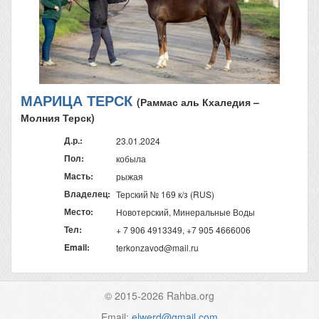
МАРИЦА ТЕРСК
(Раммас аль Кхаледия –
Молния Терск)
Д.р.:
23.01.2024
Пол:
кобыла
Масть:
рыжая
Владелец:
Терский № 169 к/з (RUS)
Место:
Новотерский, Минеральные Воды
Тел:
+ 7 906 4913349, +7 905 4666006
Email:
terkonzavod@mail.ru
© 2015-2026 Rahba.org
Email:
elwerd@gmail.com