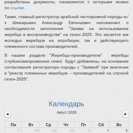
разработаны документы, ознакомится с которыми можно
по
ссылке.
Также, главный регистратор арабской чистокровной породы кс/
х Шемарыкин Александр Евгеньевич напоминает о
необходимости заполнения "Заявки на использование
жеребца в воспроизводстве" на сезон 2025. Это касается как
молодых жеребцов на апробации, так и действующего
племенного состава производителей.
В нашем разделе "Жеребцы-производители" жеребцы
(глубокозамороженное семя) будут добавлены, на основании
согласования регистратора породы с "Заявкой" при внесении
в "реестр племенных жеребцов – производителей на случной
сезон 2025".
Календарь
Август 2026
◄
►
Пн
Вт
Ср
Чт
Пт
Сб
Вс
27
28
29
30
31
1
2