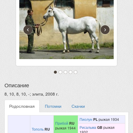
‹
›
Описание
8, 10, 8, 10, -; элита, 2008 г.
Родословная
Потомки
Скачки
Пиолун
PL
рыжая 1934
Прибой
RU
Рисальма
GB
рыжая
рыжая 1944
Тополь
RU
1932