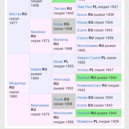
гнедая
1958
Таки Пан
PL
гнедая 1937
Тактика
RU
гнедая 1943
Мастак
RU
Крона
RU
рыжая 1939
серая
Назир
EG
серая 1934
1977
Асуан
EG
серая 1958
Есрея
EG
серая 1943
Малинка
RU
Салон
RU
серая 1959
Малютка
серая 1973
RU
Монограмма
RU
рыжая
серая 1968
1963
Амурат Сахиб
PL
серая
Аракс
PL
1932
гнедая 1952
Намек
RU
Ангара
PL
серая 1947
рыжая
Прибой
RU
рыжая 1944
1964
Непоседа
Медуница
RU
Номенклатура
RU
гнедая
RU
рыжая 1955
1943
серая
1980
Назир
EG
серая 1934
Асуан
EG
серая 1958
Марсианка
Есрея
EG
серая 1943
RU
Монополия
Прибой
RU
рыжая 1944
серая 1973
RU
Маммона
PL
гнедая 1939
гнедая 1956