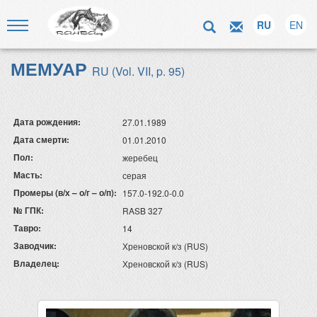
RU
EN
МЕМУАР
RU (Vol. VII, p. 95)
Дата рождения:
27.01.1989
Дата смерти:
01.01.2010
Пол:
жеребец
Масть:
серая
Промеры (в/х – о/г – о/п):
157.0-192.0-0.0
№ ГПК:
RASB 327
Тавро:
14
Заводчик:
Хреновской к/з (RUS)
Владелец:
Хреновской к/з (RUS)