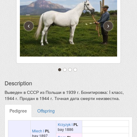
‹
›
Description
Выведен в СССР из Польши в 1939 г. Бонитировка: I класс,
1944 г. Продан в 1944 г. Точная дата смерти неизвестна.
Pedigree
Offspring
Krzyzyk I
PL
bay 1886
Mlech I
PL
bay 1897