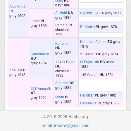
Dora
PL
bay 1886
Abu Mlech
PL
Al Nabi
UA
Siglawi O A
EG
grey 1877
grey 1902
grey 1887
Lania
PL
Pamela
PL
grey 1896
El-Kebir I
PL
grey 1878
chestnut
1890
Koheilan Adjuze
EG
grey
Koheilan II
1876
HU
grey 1887
Koheilan IV
91 Jussuf
HU
grey 1874
HU
124 O`Bajan
O`Bajan, db
EG
black
grey 1904
HU
1881
Koalicja
PL
chestnut
grey 1918
145 Gazlan
HU
1881
1898
Amurath
DE
grey 1881
238 Amurath
AT
Handzar
PL
grey 1882
Malta
PL
grey 1901
grey 1892
Republika
PL
grey 1876
© 2015-2026 Rahba.org
Email:
elwerd@gmail.com