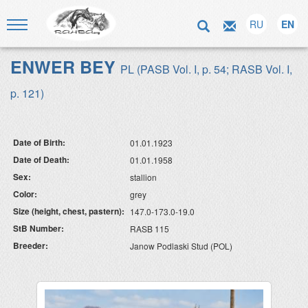
RU
EN
ENWER BEY
PL (PASB Vol. I, p. 54; RASB Vol. I,
p. 121)
Date of Birth:
01.01.1923
Date of Death:
01.01.1958
Sex:
stallion
Color:
grey
Size (height, chest, pastern):
147.0-173.0-19.0
StB Number:
RASB 115
Breeder:
Janow Podlaski Stud (POL)