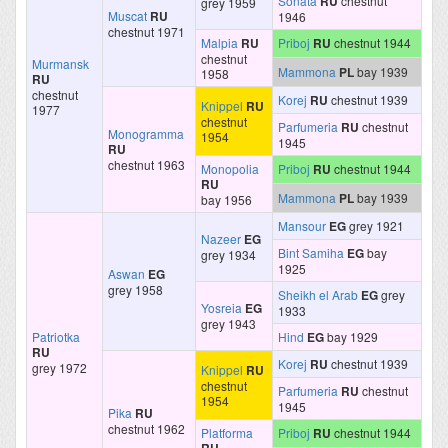
Sonata
RU
chestnut
grey 1959
Muscat
RU
1946
chestnut 1971
Malpia
RU
Priboj
RU
chestnut 1944
chestnut
Murmansk
Mammona
PL
bay 1939
1958
RU
chestnut
Korej
RU
chestnut 1939
Knippel
RU
1977
chestnut
Parfumeria
RU
chestnut
Monogramma
1954
1945
RU
chestnut 1963
Monopolia
Priboj
RU
chestnut 1944
RU
Mammona
PL
bay 1939
bay 1956
Mansour
EG
grey 1921
Nazeer
EG
Bint Samiha
EG
bay
grey 1934
1925
Aswan
EG
grey 1958
Sheikh el Arab
EG
grey
Yosreia
EG
1933
grey 1943
Patriotka
Hind
EG
bay 1929
RU
Korej
RU
chestnut 1939
grey 1972
Knippel
RU
chestnut
Parfumeria
RU
chestnut
1954
1945
Pika
RU
chestnut 1962
Platforma
Priboj
RU
chestnut 1944