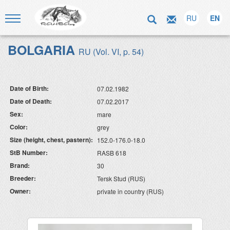
RU
EN
BOLGARIA
RU (Vol. VI, p. 54)
Date of Birth:
07.02.1982
Date of Death:
07.02.2017
Sex:
mare
Color:
grey
Size (height, chest, pastern):
152.0-176.0-18.0
StB Number:
RASB 618
Brand:
30
Breeder:
Tersk Stud (RUS)
Owner:
private in country (RUS)