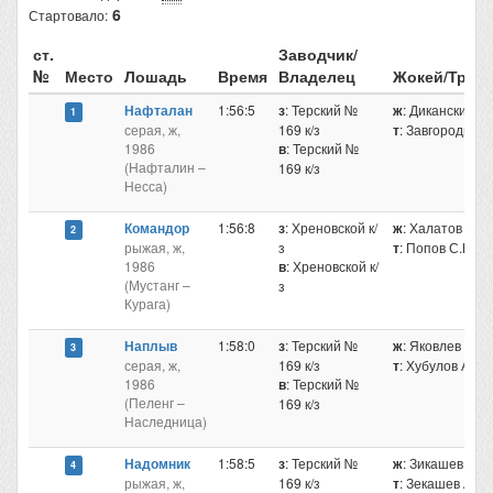
6
Стартовало:
ст.
Заводчик/
№
Место
Лошадь
Время
Владелец
Жокей/Трен
Нафталан
1:56:5
з
: Терский №
ж
: Диканский В
1
серая, ж,
169 к/з
т
: Завгородний
1986
в
: Терский №
(Нафталин –
169 к/з
Несса)
Командор
1:56:8
з
: Хреновской к/
ж
: Халатов С.А
2
рыжая, ж,
з
т
: Попов С.П.
1986
в
: Хреновской к/
(Мустанг –
з
Курага)
Наплыв
1:58:0
з
: Терский №
ж
: Яковлев Р.П
3
серая, ж,
169 к/з
т
: Хубулов А.В.
1986
в
: Терский №
(Пеленг –
169 к/з
Наследница)
Надомник
1:58:5
з
: Терский №
ж
: Зикашев А.А
4
рыжая, ж,
169 к/з
т
: Зекашев А.Э