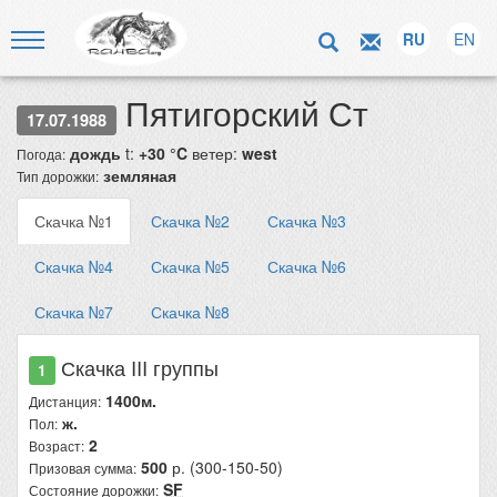
RU
EN
Пятигорский Ст
17.07.1988
дождь
t:
+30 °C
ветер:
west
Погода:
земляная
Тип дорожки:
Скачка №1
Скачка №2
Скачка №3
Скачка №4
Скачка №5
Скачка №6
Скачка №7
Скачка №8
Скачка III группы
1
1400м.
Дистанция:
ж.
Пол:
2
Возраст:
500
р. (300-150-50)
Призовая сумма:
SF
Состояние дорожки: