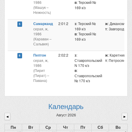
1986
в
: Терский №
(Машук –
169 к/з
Нежность)
Самарканд
2:01:2
з
: Терский №
ж
: Диканский В
5
серая, ж,
169 к/з
т
: Завгородний
1986
в
: Терский №
(Караван –
169 к/з
Сальвия)
Пептон
2:02:2
з
:
ж
: Каретников 
6
серая, ж,
Ставропольский
т
: Петросянц 
1986
N 170 к/з
(Пирит
в
:
(Пират) –
Ставропольский
Павана)
№ 170 к/з
Календарь
Август 2026
◄
►
Пн
Вт
Ср
Чт
Пт
Сб
Вс