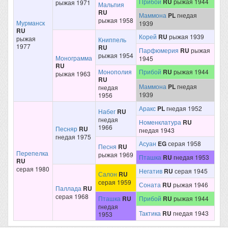
Прибой
RU
рыжая 1944
рыжая 1971
Мальпия
RU
Маммона
PL
гнедая
рыжая 1958
Мурманск
1939
RU
Корей
RU
рыжая 1939
рыжая
Книппель
1977
RU
Парфюмерия
RU
рыжая
рыжая 1954
Монограмма
1945
RU
Монополия
Прибой
RU
рыжая 1944
рыжая 1963
RU
Маммона
PL
гнедая
гнедая
1939
1956
Аракс
PL
гнедая 1952
Набег
RU
гнедая
Номенклатура
RU
1966
Песняр
RU
гнедая 1943
гнедая 1975
Асуан
EG
серая 1958
Песня
RU
Перепелка
рыжая 1969
Пташка
RU
гнедая 1953
RU
серая 1980
Негатив
RU
серая 1945
Салон
RU
серая 1959
Соната
RU
рыжая 1946
Паллада
RU
серая 1968
Пташка
RU
Прибой
RU
рыжая 1944
гнедая
Тактика
RU
гнедая 1943
1953