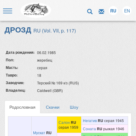
RU
EN
ДРОЗД
RU (Vol. VII, p. 117)
Дата рождения:
06.02.1985
Пол:
жеребец
Масть:
серая
Тавро:
18
Заводчик:
Терский № 169 к/з (RUS)
Владелец:
Caldwell (GBR)
Родословная
Скачки
Шоу
Негатив
RU
серая 1945
Салон
RU
серая 1959
Соната
RU
рыжая 1946
Мускат
RU