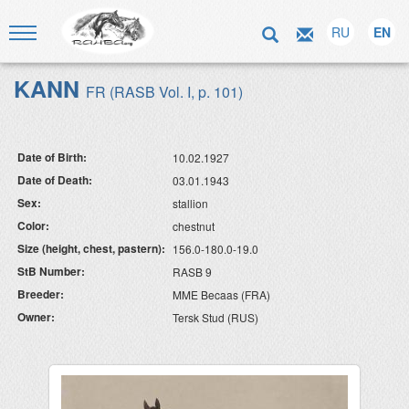
RU
EN
KANN
FR (RASB Vol. I, p. 101)
Date of Birth:
10.02.1927
Date of Death:
03.01.1943
Sex:
stallion
Color:
chestnut
Size (height, chest, pastern):
156.0-180.0-19.0
StB Number:
RASB 9
Breeder:
MME Becaas (FRA)
Owner:
Tersk Stud (RUS)