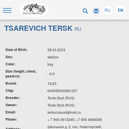
RU
EN
TSAREVICH TERSK
RU
Date of Birth:
28.03.2023
Sex:
stallion
Color:
bay
Size (height, chest,
--0.0
pastern):
Brand:
16/23
Chip:
643090000661257
Breeder:
Tersk Stud (RUS)
Owner:
Tersk Stud (RUS)
Email:
terkonzavod@mail.ru
Phone:
+ 7 906 4913349, +7 905 4666006
Школьная д. 2, пос. Новотерский,
Address: