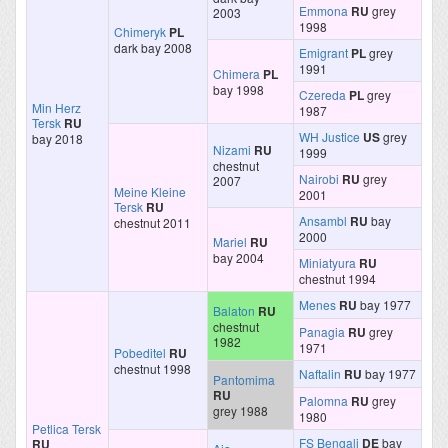
Emmona
RU
grey
2003
1998
Chimeryk
PL
dark bay 2008
Emigrant
PL
grey
1991
Chimera
PL
bay 1998
Czereda
PL
grey
Min Herz
1987
Tersk
RU
WH Justice
US
grey
bay 2018
Nizami
RU
1999
chestnut
Nairobi
RU
grey
2007
Meine Kleine
2001
Tersk
RU
Ansambl
RU
bay
chestnut 2011
2000
Mariel
RU
bay 2004
Miniatyura
RU
chestnut 1994
Menes
RU
bay 1977
Balaton
RU
chestnut
Panagia
RU
grey
1982
1971
Pobeditel
RU
chestnut 1998
Naftalin
RU
bay 1977
Pantomima
RU
Palomna
RU
grey
grey 1988
1980
Petlica Tersk
FS Bengali
DE
bay
RU