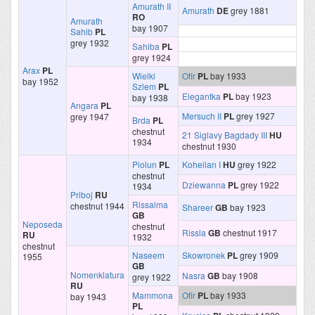
Amurath II
Amurath
DE
grey 1881
RO
Amurath
bay 1907
Sahib
PL
grey 1932
Sahiba
PL
grey 1924
Arax
PL
Wielki
Ofir
PL
bay 1933
bay 1952
Szlem
PL
Elegantka
PL
bay 1923
bay 1938
Angara
PL
Mersuch II
PL
grey 1927
grey 1947
Brda
PL
chestnut
21 Siglavy Bagdady III
HU
1934
chestnut 1930
Piolun
PL
Koheilan I
HU
grey 1922
chestnut
Dziewanna
PL
grey 1922
1934
Priboj
RU
Rissalma
chestnut 1944
Shareer
GB
bay 1923
GB
Neposeda
chestnut
Rissla
GB
chestnut 1917
RU
1932
chestnut
Naseem
Skowronek
PL
grey 1909
1955
GB
Nomenklatura
Nasra
GB
bay 1908
grey 1922
RU
Mammona
Ofir
PL
bay 1933
bay 1943
PL