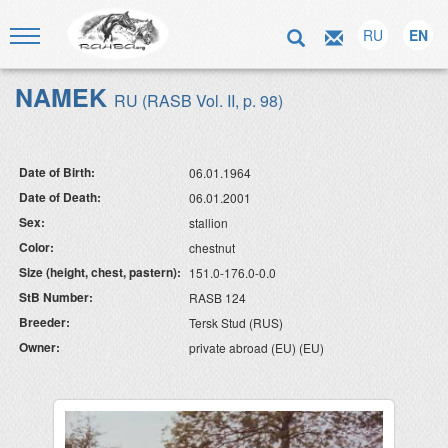
RU
EN
NAMEK
RU (RASB Vol. II, p. 98)
Date of Birth:
06.01.1964
Date of Death:
06.01.2001
Sex:
stallion
Color:
chestnut
Size (height, chest, pastern):
151.0-176.0-0.0
StB Number:
RASB 124
Breeder:
Tersk Stud (RUS)
Owner:
private abroad (EU) (EU)