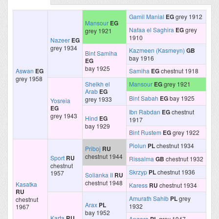
Gamil Manial
EG
grey 1912
Mansour
EG
Nafaa el Saghira
EG
grey
grey 1921
1910
Nazeer
EG
grey 1934
Kazmeen (Kasmeyn)
GB
Bint Samiha
bay 1916
EG
bay 1925
Aswan
EG
Samiha
EG
chestnut 1918
grey 1958
Sheikh el
Mansour
EG
grey 1921
Arab
EG
Bint Sabah
EG
bay 1925
grey 1933
Yosreia
EG
Ibn Rabdan
EG
chestnut
grey 1943
Hind
EG
1917
bay 1929
Bint Rustem
EG
grey 1922
Piolun
PL
chestnut 1934
Priboj
RU
chestnut 1944
Sport
RU
Rissalma
GB
chestnut 1932
chestnut
Skrzyp
PL
chestnut 1936
1957
Solianka II
RU
chestnut 1948
Kasatka
Karess
RU
chestnut 1934
RU
Amurath Sahib
PL
grey
chestnut
Arax
PL
1932
1967
bay 1952
Karta
RU
Angara
grey 1947