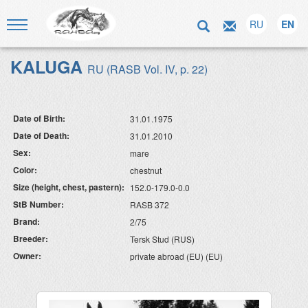
RU
EN
KALUGA
RU (RASB Vol. IV, p. 22)
Date of Birth:
31.01.1975
Date of Death:
31.01.2010
Sex:
mare
Color:
chestnut
Size (height, chest, pastern):
152.0-179.0-0.0
StB Number:
RASB 372
Brand:
2/75
Breeder:
Tersk Stud (RUS)
Owner:
private abroad (EU) (EU)