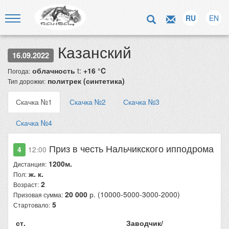
RU
EN
Казанский
16.09.2022
облачность
t:
+16 °C
Погода:
политрек (синтетика)
Тип дорожки:
Скачка №1
Скачка №2
Скачка №3
Скачка №4
Приз в честь Нальчикского ипподрома
4
12:00
1200м.
Дистанция:
ж. к.
Пол:
2
Возраст:
20 000
р. (10000-5000-3000-2000)
Призовая сумма:
5
Стартовало:
ст.
Заводчик/