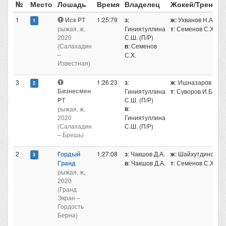
№
Место
Лошадь
Время
Владелец
Жокей/Тренер
1
Иск РТ
1:25:79
з
:
ж
: Ухванов Н.А.
1
рыжая, ж,
Гиниятуллина
т
: Семенов С.Х.
2020
С.Ш. (П/Р)
(Салахадин
в
: Семенов
–
С.Х.
Известная)
3
1:26:23
з
:
ж
: Ишназаров А.Р
2
Бизнесмен
Гиниятуллина
т
: Суворов И.Б.
РТ
С.Ш. (П/Р)
в
:
рыжая, ж,
2020
Гиниятуллина
(Салахадин
С.Ш. (П/Р)
– Брешь)
2
Гордый
1:27:08
з
: Чакшов Д.А.
ж
: Шайхутдинов А
3
Гранд
в
: Чакшов Д.А.
т
: Семенов С.Х.
рыжая, ж,
2020
(Гранд
Экран –
Гордость
Берна)