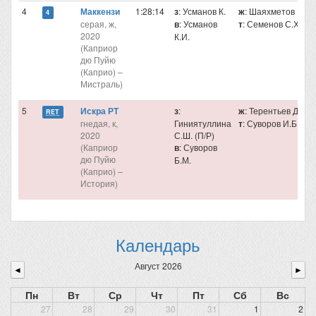
4
Маккензи
1:28:14
з
: Усманов К.
ж
: Шаяхметов И.
4
серая, ж,
в
: Усманов
т
: Семенов С.Х.
2020
К.И.
(Каприор
дю Пуйю
(Каприо) –
Мистраль)
5
Искра РТ
з
:
ж
: Терентьев Д.Г.
RET
гнедая, к,
Гиниятуллина
т
: Суворов И.Б.
2020
С.Ш. (П/Р)
(Каприор
в
: Суворов
дю Пуйю
Б.М.
(Каприо) –
История)
Календарь
Август 2026
◄
►
Пн
Вт
Ср
Чт
Пт
Сб
Вс
27
28
29
30
31
1
2