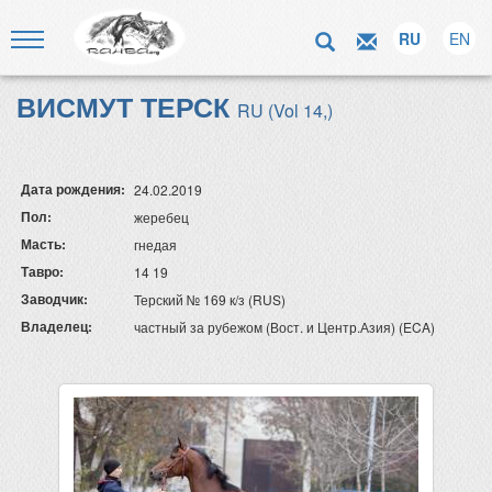
RU
EN
ВИСМУТ ТЕРСК
RU (Vol 14,)
Дата рождения:
24.02.2019
Пол:
жеребец
Масть:
гнедая
Тавро:
14 19
Заводчик:
Терский № 169 к/з (RUS)
Владелец:
частный за рубежом (Вост. и Центр.Азия) (ECA)