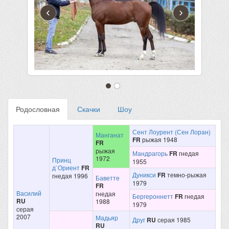
‹
›
Родословная
Скачки
Шоу
Сент Лоурент (Сен Лоран)
Манганат
FR
рыжая 1948
FR
рыжая
Мандрагорь
FR
гнедая
1972
Принц
1955
д`Ориент
FR
Дуникси
FR
темно-рыжая
гнедая 1996
Баветте
1979
FR
Василий
гнедая
Бергероннетт
FR
гнедая
RU
1988
1979
серая
2007
Мадьяр
Друг
RU
серая 1985
RU