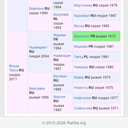
серая
Мартиника
RU
серая 1979
1994
Вамлана
RU
серая 1999
Валуевка
Карнавал
RU
гнедая 1987
NL
серая
Весна
RU
серая 1983
1993
Марван
Манганат
FR
рыжая 1972
FR
рыжая
Марифа
FR
гнедая 1987
Ньюмаркет
1994
RU
Навигация
гнедая 2004
Гвизд
PL
гнедая 1981
RU
гнедая
Винди
Наварра
RU
серая 1980
1987
Терск
RU
гнедая
Ватикан
Кумир
RU
рыжая 1973
2011
RU
рыжая
Невеста
RU
серая 1975
Вирсавия
1983
RU
Версия
рыжая 1995
Нафталин
RU
гнедая 1977
RU
рыжая
Симпатика
RU
рыжая 1971
1983
© 2015-2026 Rahba.org