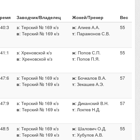
ремя
Заводчик/Владелец
Жокей/Тренер
Вес
:40:3
з
: Терский № 169 к/з
ж
: Алиев А.А.
55
в
: Терский № 169 к/з
т
: Парамонов С.В.
:41:1
з
: Хреновской к/з
ж
: Попов С.П.
55
в
: Хреновской к/з
т
: Попов П.Я.
:47:6
з
: Терский № 169 к/з
ж
: Бочкалов В.А.
57
в
: Терский № 169 к/з
т
: Зекашев А.Э.
:47:9
з
: Терский № 169 к/з
ж
: Диканский В.Н.
57
в
: Терский № 169 к/з
т
: Локтев Н.Д.
:48:5
з
: Терский № 169 к/з
ж
: Шалович О.Д.
55
в
: Терский № 169 к/з
т
: Хубулов А.В.