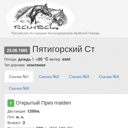
Российская Ассоциация Коннозаводчиков Арабской Породы
Пятигорский Ст
23.06.1985
дождь
t:
+20 °C
ветер:
east
Погода:
земляная
Тип дорожки:
Скачка №1
Скачка №2
Скачка №3
Скачка №4
Скачка №9
Открытый Приз maiden
1
1200м.
Дистанция:
ж. к.
Пол:
2
Возраст: