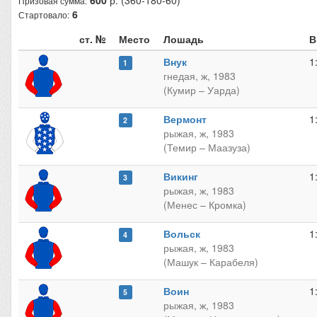
600
р. (360-180-60)
Призовая сумма:
6
Стартовало:
ст. №
Место
Лошадь
В
Внук
1
1
гнедая, ж, 1983
(Кумир – Уарда)
Вермонт
1
2
рыжая, ж, 1983
(Темир – Маазуза)
Викинг
1
3
рыжая, ж, 1983
(Менес – Кромка)
Вольск
1
4
рыжая, ж, 1983
(Машук – Карабеля)
Воин
1
5
рыжая, ж, 1983