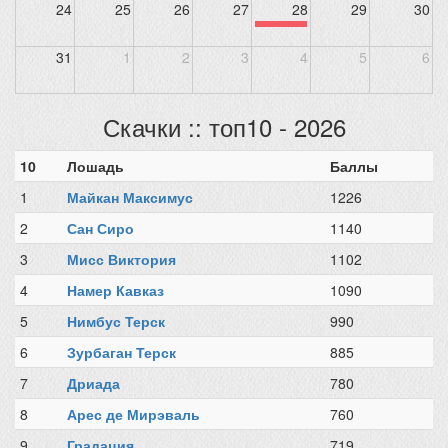
24
25
26
27
28
29
30
31
1
2
3
4
5
6
Скачки :: топ10 - 2026
10
Лошадь
Баллы
1
Майкан Максимус
1226
2
Сан Сиро
1140
3
Мисс Виктория
1102
4
Намер Кавказ
1090
5
Нимбус Терск
990
6
Зурбаган Терск
885
7
Дриада
780
8
Арес де Мирэваль
760
9
Градация
719