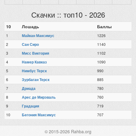
Скачки :: топ10 - 2026
10
Лошадь
Баллы
1
Майкан Максимус
1226
2
Сан Сиро
1140
3
Мисс Виктория
1102
4
Намер Кавказ
1090
5
Нимбус Терск
990
6
Зурбаган Терск
885
7
Дриада
780
8
Арес де Мирэваль
760
9
Градация
719
10
Бегония Максимус
707
© 2015-2026 Rahba.org