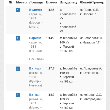
№
Место
Лошадь
Время
Владелец
Жокей/Тренер
В
Водомет
1:12:5
з
:
ж
: Попов С.П.
5
1
серая, ж,
Хреновской
т
: Попов П.Я.
1983
к/з
(Маскат –
в
:
Мирта)
Хреновской
к/з
Вариант
1:14:2
з
: Терский №
ж
: Бочкалов В.Н.
5
2
серая, ж,
169 к/з
т
: Назаров Г.Г.
1983
в
: Терский
(Потомак
№ 169 к/з
–
Песнянка)
Ватикан
1:17:7
з
: Терский №
ж
: Поздняков А.
5
3
рыжая, ж,
169 к/з
т
: Юрченко В.Г.
1983
в
: Терский
(Кумир –
№ 169 к/з
Невеста)
Ватман
1:18:3
з
: Терский №
ж
: Конопля Д.С.
5
4
рыжая, ж,
169 к/з
т
: Завгородний С.
1983
в
: Терский
(Менес –
№ 169 к/з