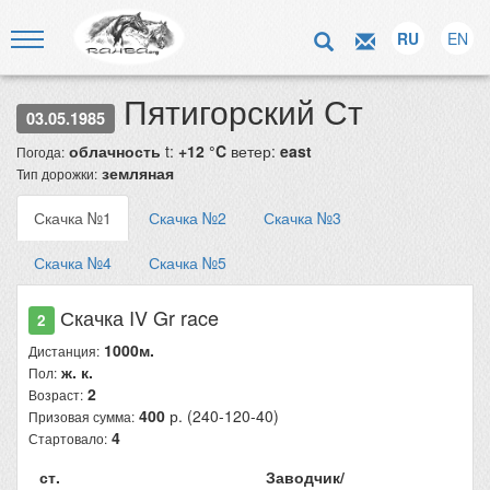
RU
EN
Пятигорский Ст
03.05.1985
облачность
t:
+12 °C
ветер:
east
Погода:
земляная
Тип дорожки:
Скачка №1
Скачка №2
Скачка №3
Скачка №4
Скачка №5
Скачка IV Gr race
2
1000м.
Дистанция:
ж. к.
Пол:
2
Возраст:
400
р. (240-120-40)
Призовая сумма:
4
Стартовало:
ст.
Заводчик/