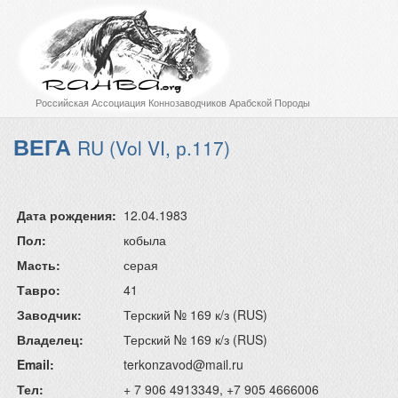
Российская Ассоциация Коннозаводчиков Арабской Породы
ВЕГА
RU (Vol VI, р.117)
Дата рождения:
12.04.1983
Пол:
кобыла
Масть:
серая
Тавро:
41
Заводчик:
Терский № 169 к/з (RUS)
Владелец:
Терский № 169 к/з (RUS)
Email:
terkonzavod@mail.ru
Тел:
+ 7 906 4913349, +7 905 4666006