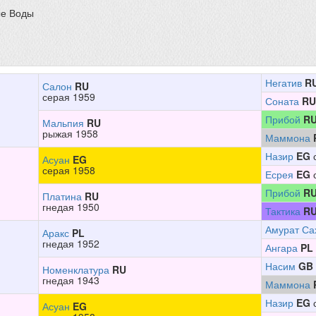
ые Воды
Негатив
R
Салон
RU
серая 1959
Соната
RU
Прибой
R
Мальпия
RU
рыжая 1958
Маммона
Назир
EG
с
Асуан
EG
серая 1958
Есрея
EG
с
Прибой
R
Платина
RU
гнедая 1950
Тактика
R
Амурат Са
Аракс
PL
гнедая 1952
Ангара
PL
Насим
GB
Номенклатура
RU
гнедая 1943
Маммона
Назир
EG
с
Асуан
EG