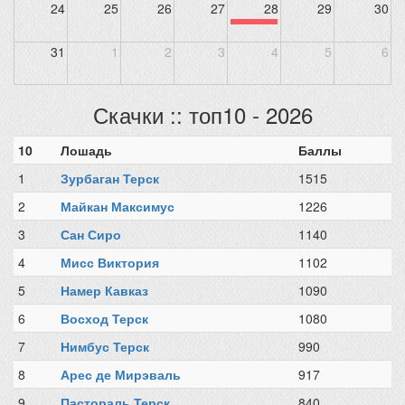
24
25
26
27
28
29
30
31
1
2
3
4
5
6
Скачки :: топ10 - 2026
10
Лошадь
Баллы
1
Зурбаган Терск
1515
2
Майкан Максимус
1226
3
Сан Сиро
1140
4
Мисс Виктория
1102
5
Намер Кавказ
1090
6
Восход Терск
1080
7
Нимбус Терск
990
8
Арес де Мирэваль
917
9
Пастораль Терск
840