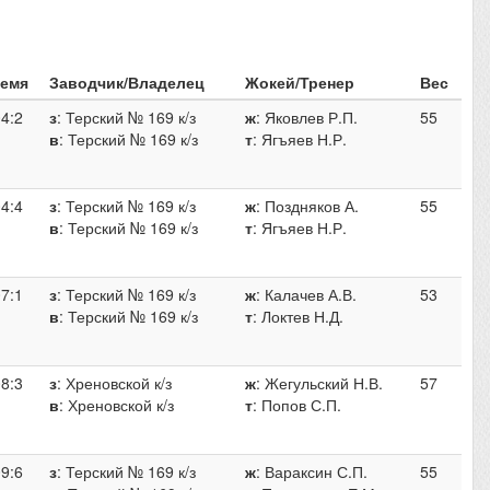
емя
Заводчик/Владелец
Жокей/Тренер
Вес
04:2
з
: Терский № 169 к/з
ж
: Яковлев Р.П.
55
в
: Терский № 169 к/з
т
: Ягъяев Н.Р.
04:4
з
: Терский № 169 к/з
ж
: Поздняков А.
55
в
: Терский № 169 к/з
т
: Ягъяев Н.Р.
07:1
з
: Терский № 169 к/з
ж
: Калачев А.В.
53
в
: Терский № 169 к/з
т
: Локтев Н.Д.
08:3
з
: Хреновской к/з
ж
: Жегульский Н.В.
57
в
: Хреновской к/з
т
: Попов С.П.
09:6
з
: Терский № 169 к/з
ж
: Вараксин С.П.
55