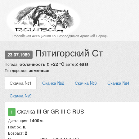
Российская Ассоциация Коннозаводчиков Арабской Породы
Пятигорский Ст
23.07.1989
облачность
t:
+22 °C
ветер:
east
Погода:
земляная
Тип дорожки:
Скачка №1
Скачка №2
Скачка №3
Скачка №4
Скачка №9
Скачка III Gr GR III C RUS
1
1400м.
Дистанция:
ж. к.
Пол:
2
Возраст: