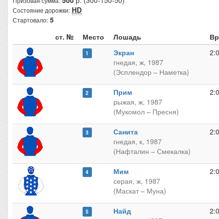
500
р. (300-150-50)
Призовая сумма:
HD
Состояние дорожки:
5
Стартовало:
ст. №
Место
Лошадь
Вр
Экран
2:
1
гнедая, ж, 1987
(Эсплендор – Наметка)
Прим
2:
2
рыжая, ж, 1987
(Мукомол – Пресня)
Санита
2:
3
гнедая, к, 1987
(Нафталин – Смекалка)
Мим
2:
4
серая, ж, 1987
(Маскат – Муна)
Найд
2:
5