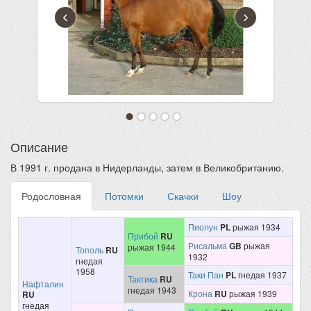
‹
›
Описание
В 1991 г. продана в Нидерланды, затем в Великобританию.
Родословная
Потомки
Скачки
Шоу
Пиолун
PL
рыжая 1934
Прибой
RU
Рисальма
GB
рыжая
рыжая 1944
Тополь
RU
1932
гнедая
1958
Таки Пан
PL
гнедая 1937
Тактика
RU
Нафталин
гнедая 1943
Крона
RU
рыжая 1939
RU
гнедая