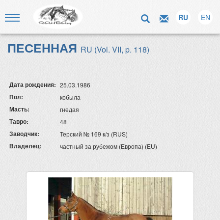
RU
EN
ПЕСЕННАЯ
RU (Vol. VII, p. 118)
Дата рождения:
25.03.1986
Пол:
кобыла
Масть:
гнедая
Тавро:
48
Заводчик:
Терский № 169 к/з (RUS)
Владелец:
частный за рубежом (Европа) (EU)