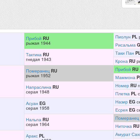
Пиолун
PL
Прибой
RU
рыжая 1944
Рисальма
Таки Пан
P
Тактика
RU
гнедая 1943
Крона
RU
р
Прибой
RU
Померанец
RU
рыжая 1952
Маммона
P
Номер
RU
г
Напраслина
RU
серая 1948
Плетка
PL
с
Назир
EG
с
Асуан
EG
серая 1958
Есрея
EG
с
Померанец
Нальпа
RU
серая 1964
Ниточка
RU
Амурат Сах
Аракс
PL