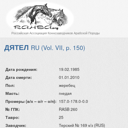
Российская Ассоциация Коннозаводчиков Арабской Породы
ДЯТЕЛ
RU (Vol. VII, p. 150)
Дата рождения:
19.02.1985
Дата смерти:
01.01.2010
Пол:
жеребец
Масть:
гнедая
Промеры (в/х – о/г – о/п):
157.0-178.0-0.0
№ ГПК:
RASB 260
Тавро:
25
Заводчик:
Терский № 169 к/з (RUS)