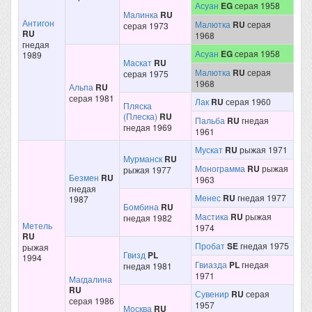
Асуан
EG
серая 1958
Малинка
RU
Антигон
Малютка
RU
серая
серая 1973
RU
1968
гнедая
Асуан
EG
серая 1958
1989
Маскат
RU
Малютка
RU
серая
серая 1975
1968
Альпа
RU
серая 1981
Лак
RU
серая 1960
Пляска
(Плеска)
RU
Пальба
RU
гнедая
гнедая 1969
1961
Мускат
RU
рыжая 1971
Мурманск
RU
Монограмма
RU
рыжая
рыжая 1977
Безмен
RU
1963
гнедая
Менес
RU
гнедая 1977
1987
Бомбина
RU
Мастика
RU
рыжая
гнедая 1982
Метель
1974
RU
Пробат
SE
гнедая 1975
рыжая
Гвизд
PL
1994
Гвиазда
PL
гнедая
гнедая 1981
1971
Магдалина
RU
Сувенир
RU
серая
серая 1986
1957
Москва
RU