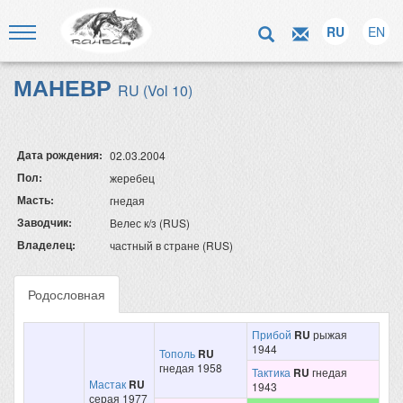
RU
EN
МАНЕВР
RU (Vol 10)
Дата рождения:
02.03.2004
Пол:
жеребец
Масть:
гнедая
Заводчик:
Велес к/з (RUS)
Владелец:
частный в стране (RUS)
Родословная
Прибой
RU
рыжая
1944
Тополь
RU
гнедая 1958
Тактика
RU
гнедая
Мастак
RU
1943
серая 1977