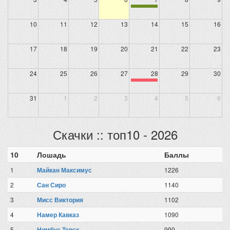
10
11
12
13
14
15
16
17
18
19
20
21
22
23
24
25
26
27
28
29
30
31
1
2
3
4
5
6
Скачки :: топ10 - 2026
10
Лошадь
Баллы
1
Майкан Максимус
1226
2
Сан Сиро
1140
3
Мисс Виктория
1102
4
Намер Кавказ
1090
5
Нимбус Терск
990