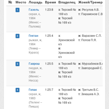
№
Место
Лошадь
Время
Владелец
Жокей/Тренер
Газель
1:23:8
з
: Терский №
ж
: Ресулов А.В.
1
серая, к,
169 к/з
т
: Парамонов С.В.
1984
в
: Терский
(Менес –
№ 169 к/з
Палома)
Гектан
1:25:4
з
:
ж
: Вараскин С.П.
2
рыжая, ж,
Хреновской
т
: Попов П.Я.
1984
к/з
(Темир –
в
:
Курага)
Хреновской
к/з
Гаврош
1:25:5
з
: Терский №
ж
: Мурзабеков В.А.
3
гнедая, ж,
169 к/з
т
: Завгородний С.
1984
в
: Терский
(Менес –
№ 169 к/з
Несса)
Гопак
1:25:7
з
: Терский №
ж
: Третьяк В.С.
4
серая, ж,
169 к/з
т
: Зекашев А.Э.
1983
в
: Терский
(Пеленг –
№ 169 к/з
Пикша)