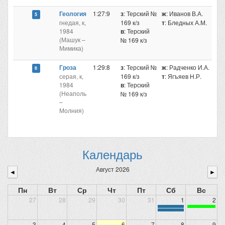
Геология
1:27:9
з
: Терский №
ж
: Иванов В.А.
5
гнедая, к,
169 к/з
т
: Бледных А.М.
1984
в
: Терский
(Машук –
№ 169 к/з
Мимика)
Гроза
1:29:8
з
: Терский №
ж
: Радченко И.А.
6
серая, к,
169 к/з
т
: Ягъяев Н.Р.
1984
в
: Терский
(Неаполь
№ 169 к/з
–
Молния)
Календарь
Август 2026
◄
►
Пн
Вт
Ср
Чт
Пт
Сб
Вс
27
28
29
30
31
1
2
3
4
5
6
7
8
9