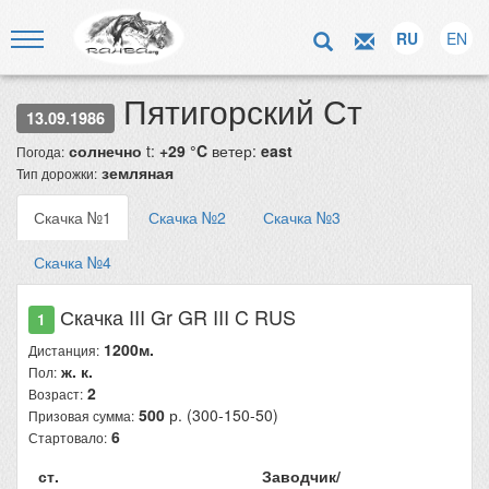
RU
EN
Пятигорский Ст
13.09.1986
солнечно
t:
+29 °C
ветер:
east
Погода:
земляная
Тип дорожки:
Скачка №1
Скачка №2
Скачка №3
Скачка №4
Скачка III Gr GR III C RUS
1
1200м.
Дистанция:
ж. к.
Пол:
2
Возраст:
500
р. (300-150-50)
Призовая сумма:
6
Стартовало:
ст.
Заводчик/