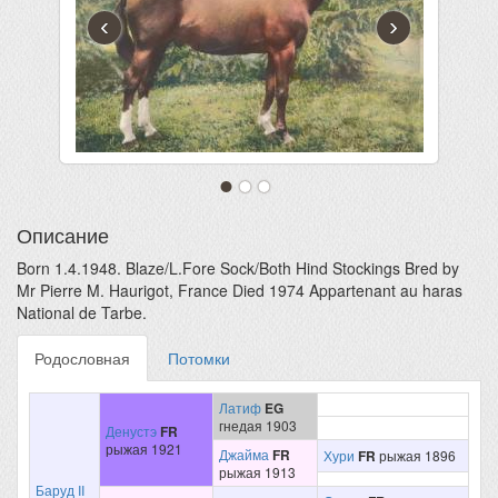
‹
›
Описание
Born 1.4.1948. Blaze/L.Fore Sock/Both Hind Stockings Bred by
Mr Pierre M. Haurigot, France Died 1974 Appartenant au haras
National de Tarbe.
Родословная
Потомки
Латиф
EG
гнедая 1903
Денустэ
FR
рыжая 1921
Джайма
FR
Хури
FR
рыжая 1896
рыжая 1913
Баруд II