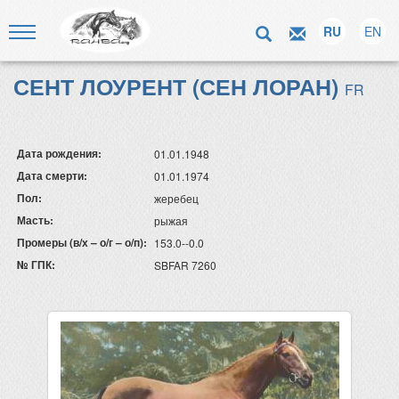
RU
EN
СЕНТ ЛОУРЕНТ (СЕН ЛОРАН)
FR
Дата рождения:
01.01.1948
Дата смерти:
01.01.1974
Пол:
жеребец
Масть:
рыжая
Промеры (в/х – о/г – о/п):
153.0--0.0
№ ГПК:
SBFAR 7260