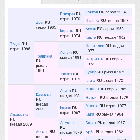
Канкан
RU
серая 1954
Призрак
RU
серая 1970
Пташка
RU
гнедая 1953
Друг
RU
серая 1985
Асуан
EG
серая 1958
Каринка
RU
серая 1974
Карта
RU
гнедая 1962
Тедди
RU
Нафталин
RU
гнедая
серая 1996
1977
Аспект
RU
Травинка
рыжая 1981
Патриотка
RU
серая
RU
1972
рыжая
1991
Кумир
RU
рыжая 1973
Травка
RU
серая 1979
Тайга
RU
серая 1973
Момент
RU
серая 1969
Анчар
RU
Камелот
гнедая 1981
Нутрия
RU
гнедая 1976
RU
гнедая
Мастак
RU
серая 1977
Камея
RU
2000
серая 1987
Кайя
RU
рыжая 1964
Аксамитка
RU
Арманьяк
Банат
PL
гнедая 1967
гнедая 2009
PL
Ассоль
RU
Арба
PL
гнедая 1962
гнедая 1979
гнедая