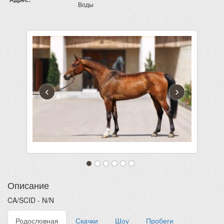
Воды
‹
›
Описание
CA/SCID - N/N
Родословная
Скачки
Шоу
Пробеги