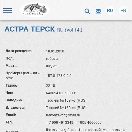
RU
EN
АСТРА ТЕРСК
RU (Vol 14,)
Дата рождения:
18.01.2018
Пол:
кобыла
Масть:
гнедая
Промеры (в/х – о/г –
157.0-178.0-0.0
о/п):
Тавро:
22 18
Чип:
643094100533091
Заводчик:
Терский № 169 к/з (RUS)
Владелец:
Терский № 169 к/з (RUS)
Email:
terkonzavod@mail.ru
Тел:
+ 7 906 4913349, +7 905 4666006
Школьная д. 2, пос. Новотерский, Минеральные
Адрес: