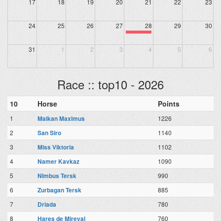
17
18
19
20
21
22
23
24
25
26
27
28
29
30
31
1
2
3
4
5
6
Race :: top10 - 2026
10
Horse
Points
1
Maikan Maximus
1226
2
San Siro
1140
3
Miss Viktoria
1102
4
Namer Kavkaz
1090
5
NImbus Tersk
990
6
Zurbagan Tersk
885
7
Driada
780
8
Hares de Mireval
760