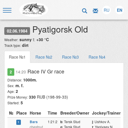
RU
EN
Pyatigorsk Old
02.06.1984
sunny
t:
+30 °C
Weather:
dirt
Track type:
Race №1
Race №2
Race №3
Race №4
Race IV Gr race
2
14:20
1000m.
Distance:
m. f.
Sex:
2
Age:
330
RUB (198-99-33)
Prize Money:
5
Started:
№
Place
Horse
Time
Breeder/Owner
Jockey/Trainer
W
Bars
1:21:2
b
: Tersk Stud
j
: Ushkov A.
5
1
chestnut,
o
: Tersk Stud
t
: Yagiyaev N.