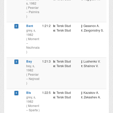
s, 1982
( Pesniar
– Palmira
)
Bant
1:21:2
b
: Tersk Stud
j
: Gasanov A.
5
2
grey, s,
o
: Tersk Stud
t
: Zavgorodny S.
1982
( Moment
–
Nezhnaia
)
Bay
1:21:3
b
: Tersk Stud
j
: Lushenko V.
5
3
bay, s,
o
: Tersk Stud
t
: Shainov V.
1982
( Pesniar
– Nejnost
)
Bis
1:22:5
b
: Tersk Stud
j
: Kazakov A.
5
4
grey, s,
o
: Tersk Stud
t
: Zekashev A.
1982
( Moment
– Sparta )