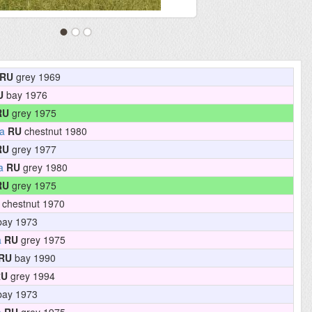
RU
grey 1969
U
bay 1976
RU
grey 1975
a
RU
chestnut 1980
RU
grey 1977
a
RU
grey 1980
RU
grey 1975
chestnut 1970
ay 1973
a
RU
grey 1975
RU
bay 1990
RU
grey 1994
ay 1973