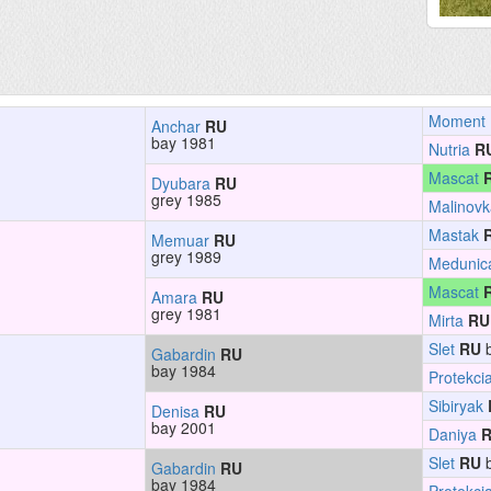
Moment
Anchar
RU
bay 1981
Nutria
R
Mascat
Dyubara
RU
grey 1985
Malinovk
Mastak
Memuar
RU
grey 1989
Medunic
Mascat
Amara
RU
grey 1981
Mirta
RU
Slet
RU
b
Gabardin
RU
bay 1984
Protekci
Sibiryak
Denisa
RU
bay 2001
Daniya
Slet
RU
b
Gabardin
RU
bay 1984