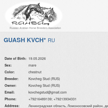
Russian Arabian Horse Breeders Association
GUASH KVCH*
RU
Date of Birth:
19.05.2026
Sex:
mare
Color:
chestnut
Breeder:
Kovcheg Stud (RUS)
Owner:
Kovcheg Stud (RUS)
Email:
kovchegstud@gmail.com
Phone:
+79216489139; +79213934331
Address:
Ленинградская область, Ломоносовский район, 