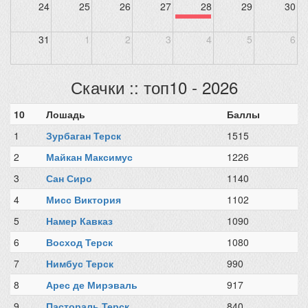
24
25
26
27
28
29
30
31
1
2
3
4
5
6
Скачки :: топ10 - 2026
10
Лошадь
Баллы
1
Зурбаган Терск
1515
2
Майкан Максимус
1226
3
Сан Сиро
1140
4
Мисс Виктория
1102
5
Намер Кавказ
1090
6
Восход Терск
1080
7
Нимбус Терск
990
8
Арес де Мирэваль
917
9
Пастораль Терск
840