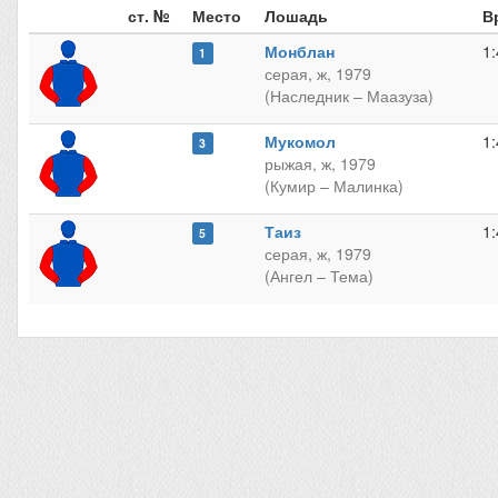
ст. №
Место
Лошадь
В
Монблан
1:
1
серая, ж, 1979
(Наследник – Маазуза)
Мукомол
1:
3
рыжая, ж, 1979
(Кумир – Малинка)
Таиз
1:
5
серая, ж, 1979
(Ангел – Тема)