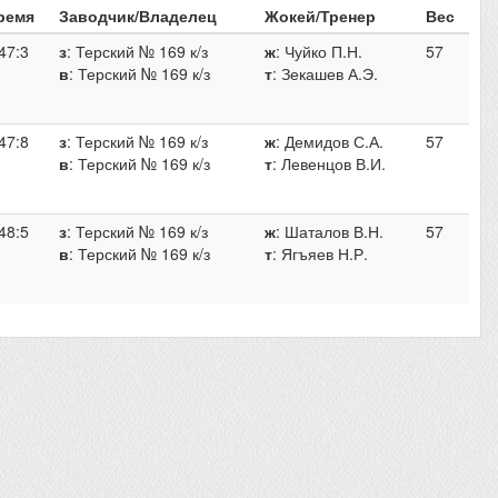
ремя
Заводчик/Владелец
Жокей/Тренер
Вес
47:3
з
: Терский № 169 к/з
ж
: Чуйко П.Н.
57
в
: Терский № 169 к/з
т
: Зекашев А.Э.
47:8
з
: Терский № 169 к/з
ж
: Демидов С.А.
57
в
: Терский № 169 к/з
т
: Левенцов В.И.
48:5
з
: Терский № 169 к/з
ж
: Шаталов В.Н.
57
в
: Терский № 169 к/з
т
: Ягъяев Н.Р.