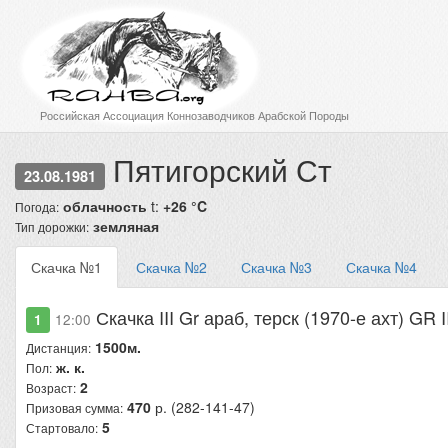
Российская Ассоциация Коннозаводчиков Арабской Породы
Пятигорский Ст
23.08.1981
облачность
t:
+26 °C
Погода:
земляная
Тип дорожки:
Скачка №1
Скачка №2
Скачка №3
Скачка №4
Скачка III Gr араб, терск (1970-е ахт) GR 
1
12:00
1500м.
Дистанция:
ж. к.
Пол:
2
Возраст:
470
р. (282-141-47)
Призовая сумма:
5
Стартовало: