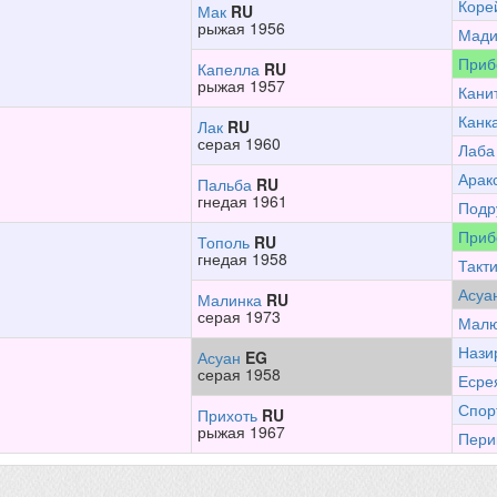
Коре
Мак
RU
рыжая 1956
Мади
Приб
Капелла
RU
рыжая 1957
Кани
Канк
Лак
RU
серая 1960
Лаба
Арак
Пальба
RU
гнедая 1961
Подр
Приб
Тополь
RU
гнедая 1958
Такт
Асуа
Малинка
RU
серая 1973
Малю
Нази
Асуан
EG
серая 1958
Есре
Спор
Прихоть
RU
рыжая 1967
Пери