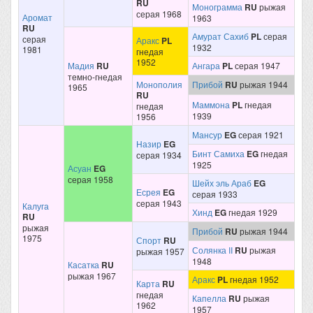
RU
Монограмма
RU
рыжая
серая 1968
Аромат
1963
RU
Амурат Сахиб
PL
серая
серая
Аракс
PL
1932
1981
гнедая
1952
Мадия
RU
Ангара
PL
серая 1947
темно-гнедая
Монополия
Прибой
RU
рыжая 1944
1965
RU
Маммона
PL
гнедая
гнедая
1939
1956
Мансур
EG
серая 1921
Назир
EG
Бинт Самиха
EG
гнедая
серая 1934
1925
Асуан
EG
серая 1958
Шейх эль Араб
EG
Есрея
EG
серая 1933
серая 1943
Калуга
Хинд
EG
гнедая 1929
RU
рыжая
Прибой
RU
рыжая 1944
1975
Спорт
RU
Солянка II
RU
рыжая
рыжая 1957
1948
Касатка
RU
рыжая 1967
Аракс
PL
гнедая 1952
Карта
RU
гнедая
Капелла
RU
рыжая
1962
1957