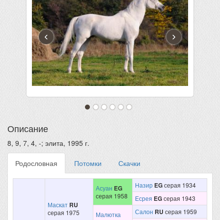
‹
›
Описание
8, 9, 7, 4, -; элита, 1995 г.
Родословная
Потомки
Скачки
Назир
EG
серая 1934
Асуан
EG
серая 1958
Есрея
EG
серая 1943
Маскат
RU
Салон
RU
серая 1959
серая 1975
Малютка