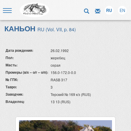
RU
EN
КАНЬОН
RU (Vol. VII, p. 84)
Дата рождения:
26.02.1992
Пол:
жеребец
Масть:
серая
Промеры (в/х – о/г – о/п):
156.0-172.0-0.0
№ ГПК:
RASB 317
Тавро:
3
Заводчик:
Терский № 169 к/з (RUS)
Владелец:
13 13 (RUS)