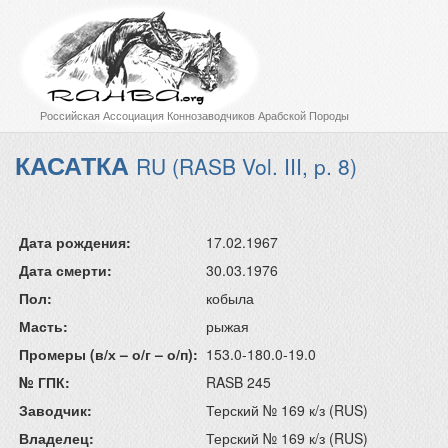
Российская Ассоциация Коннозаводчиков Арабской Породы
КАСАТКА
RU (RASB Vol. III, p. 8)
Дата рождения:
17.02.1967
Дата смерти:
30.03.1976
Пол:
кобыла
Масть:
рыжая
Промеры (в/х – о/г – о/п):
153.0-180.0-19.0
№ ГПК:
RASB 245
Заводчик:
Терский № 169 к/з (RUS)
Владелец:
Терский № 169 к/з (RUS)