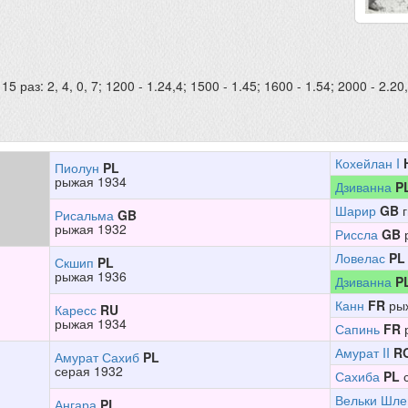
раз: 2, 4, 0, 7; 1200 - 1.24,4; 1500 - 1.45; 1600 - 1.54; 2000 - 2.20,
Кохейлан I
Пиолун
PL
рыжая 1934
Дзиванна
P
Шарир
GB
г
Рисальма
GB
рыжая 1932
Риссла
GB
Ловелас
PL
Скшип
PL
рыжая 1936
Дзиванна
P
Канн
FR
рыж
Каресс
RU
рыжая 1934
Сапинь
FR
Амурат II
R
Амурат Сахиб
PL
серая 1932
Сахиба
PL
с
Вельки Шл
Ангара
PL