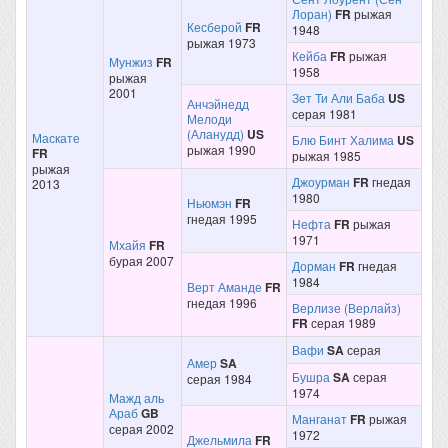
Лоран)
FR
рыжая
Кесберой
FR
1948
рыжая 1973
Кейба
FR
рыжая
Мунжиз
FR
1958
рыжая
2001
Зет Ти Али Баба
US
Анчэйнедд
серая 1981
Мелоди
(Аланудд)
US
Маскате
Блю Бинт Халима
US
рыжая 1990
FR
рыжая 1985
рыжая
Джоурман
FR
гнедая
2013
1980
Ньюмэн
FR
гнедая 1995
Нефта
FR
рыжая
1971
Мхайя
FR
бурая 2007
Дорман
FR
гнедая
1984
Верт Аманде
FR
гнедая 1996
Верлизе (Верлайз)
FR
серая 1989
Вафи
SA
серая
Амер
SA
Бушра
SA
серая
серая 1984
1974
Мажд аль
Араб
GB
Манганат
FR
рыжая
серая 2002
1972
Джельмила
FR