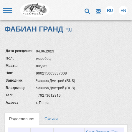
RU
EN
ФАБИАН ГРАНД
RU
Дата рождения:
04.06.2023
Пол:
жеребец
Масть:
гнедая
Чип:
900215003837008
Заводчик:
Чакшов Дмитрий (RUS)
Владелец:
Чакшов Дмитрий (RUS)
Тел:
+79273612916
Адрес:
г. Пенза
Родословная
Скачки
Сент Лоурент (Сен