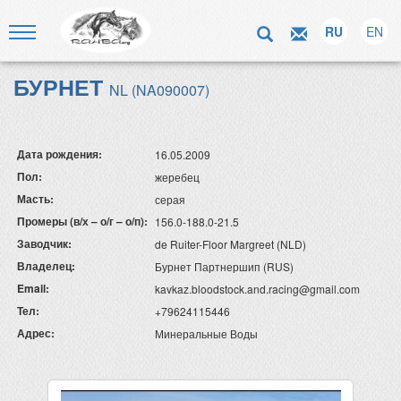
RU
EN
БУРНЕТ
NL (NA090007)
Дата рождения:
16.05.2009
Пол:
жеребец
Масть:
серая
Промеры (в/х – о/г – о/п):
156.0-188.0-21.5
Заводчик:
de Ruiter-Floor Margreet (NLD)
Владелец:
Бурнет Партнершип (RUS)
Email:
kavkaz.bloodstock.and.racing@gmail.com
Тел:
+79624115446
Адрес:
Минеральные Воды