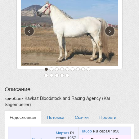
‹
›
Описание
криобанк Kavkaz Bloodstock and Racing Agency (Kai
Sagemueller)
Родословная
Потомки
Скачки
Пробеги
Набор
RU
серая 1950
Мирзаз
PL
серая 1957