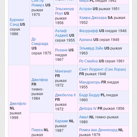
Сен Лу
Мира
PL
гнедая 1942
Ромирз
US
Эльсиноур
Астран
US
рыжая 1951
рыжая
Роуз
US
1970
Хамра Джохара
SA
рыжая
рыжая
Бурнинг
1952
1956
Санд
US
серая
Азлаф
Фазурафф
US
гнедая 1946
1986
Азджиб
US
Ду
Ариана
US
серая 1949
серая 1955
Смарагда
US
Эльмвуд Зэйн
US
рыжая
Розане
US
серая 1975
1963
гнедая
1967
Ро Смайха
US
серая 1961
Сент Лоурент (Сен Лоран)
Манганат
FR
рыжая 1948
FR
Джелфор
рыжая
Мандрагорь
FR
гнедая
FR
1972
1955
темно-
рыжая
Джебелла II
Бадр Бедур
PL
гнедая
1984
FR
1960
Джелфло
рыжая
NL
Дебора IV
FR
рыжая 1956
1972
рыжая
Амал
NL
темно-рыжая
1999
Карами
NL
1980
рыжая
Пиреа
NL
Ромеа ван Денненурд
NL
1987
рыжая
рыжая 1979