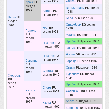
Сахиба
PL
серая 1924
серая 1932
Аракс
PL
гнедая
Вельки Шлем
PL
гнедая
1952
Ангара
PL
1938
серая 1947
Парис
RU
Брда
PL
рыжая 1934
гнедая
Сид Абоум
EG
серая
1965
Нил
EG
1936
Панель
серая 1951
RU
Малака
EG
серая 1941
серая
Прибой
RU
рыжая 1944
1960
Платина
RU
гнедая 1950
Тактика
RU
гнедая 1943
Насим
GB
серая 1922
Негатив
RU
серая 1945
Сувенир
Тараща
PL
серая 1937
RU
Скшип
PL
рыжая 1936
серая
Соната
RU
1957
Одалиска
RU
гнедая
рыжая 1946
Скорость
1941
RU
серая
Прибой
RU
рыжая 1944
1974
Спорт
RU
Касатка
Солянка II
RU
рыжая
рыжая 1957
RU
1948
рыжая
Аракс
PL
гнедая 1952
1967
Карта
RU
гнедая 1962
Капелла
RU
рыжая 1957