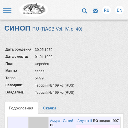
RU
EN
СИНОП
RU (RASB Vol. IV, p. 40)
Дата рождения:
30.05.1979
Дата смерти:
01.01.1999
Пол:
жеребец
Масть:
серая
Тавро:
54/79
Заводчик:
Терский № 169 к/з (RUS)
Владелец:
Терский № 169 к/з (RUS)
Родословная
Скачки
Амурат Сахиб
Амурат II
RO
гнедая 1907
PL