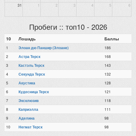
31
1
2
3
4
5
6
Пробеги :: топ10 - 2026
10
Лошадь
Баллы
1
Элоан дю Паншир (Элоане)
186
2
Астра Терск
168
3
Кастэль Терск
143
4
Секунда Терск
132
5
Акустика
128
6
Кудесница Терск
121
7
Эксклюзив
118
8
Каприэлла
111
9
Аделина
98
10
Негмат Терск
98