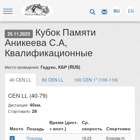
RU
EN
Кубок Памяти
25.11.2023
Аникеева С.А,
Квалификационные
Гедуко, КБР (RUS)
Место проведения:
40 CEN LL
80 CEN LL
100 CEN 1* (100-119)
CEN LL (40-79)
40км.
Дистанция:
28
Стартовало:
Время (дист.
Ср.
Место
Лошадь
+ вост.)
скорость
Спортсмен
Планида
16.23
Егорова Н.
4