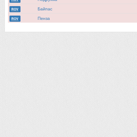
Байпас
ROV
Пенза
ROV