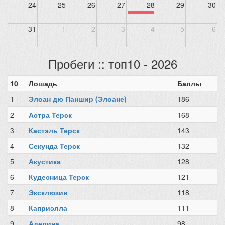
24
25
26
27
28
29
30
31
1
2
3
4
5
6
Пробеги :: топ10 - 2026
10
Лошадь
Баллы
1
Элоан дю Паншир (Элоане)
186
2
Астра Терск
168
3
Кастэль Терск
143
4
Секунда Терск
132
5
Акустика
128
6
Кудесница Терск
121
7
Эксклюзив
118
8
Каприэлла
111
9
Аделина
98