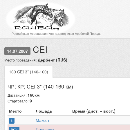
Российская Ассоциация Коннозаводчиков Арабской Породы
CEI
14.07.2007
Дербент (RUS)
Место проведения:
160 CEI 3* (140-160)
ЧР; КР; CEI 3* (140-160 км)
160км.
Дистанция:
9
Стартовало:
Место
Лошадь
Время (дист. + вост.)
Максет
3
Подружка
ROV