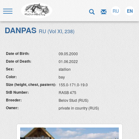
RU
EN
DANPAS
RU (Vol XI, 238)
Date of Birth:
09.05.2000
Date of Death:
01.06.2022
Sex:
stallion
Color:
bay
Size (height, chest, pastern):
155.0-171.0-19.0
StB Number:
RASB 475
Breeder:
Belov Stud (RUS)
Owner:
private in country (RUS)