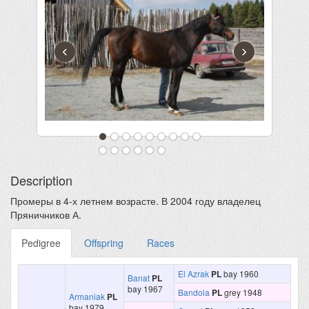
‹
›
Description
Промеры в 4-х летнем возрасте. В 2004 году владелец
Пряничников А.
Pedigree
Offspring
Races
El Azrak
PL
bay 1960
Banat
PL
bay 1967
Bandola
PL
grey 1948
Armaniak
PL
bay 1979