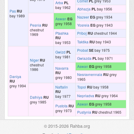
Comet
PL
grey 1953
Arba
PL
bay 1962
Abhazja
PL
bay 1956
Pas
RU
bay 1989
Nazeer
EG
grey 1934
Aswan
EG
grey 1958
Pesnia
RU
Yosreia
EG
grey 1943
chestnut
Ptashka
Priboj
RU
chestnut 1944
1969
RU
Taktika
RU
bay 1943
bay 1953
Probat
SE
bay 1975
Gwizd
PL
bay 1981
Gwiazda
PL
bay 1971
Niger
RU
chestnut
Aswan
EG
grey 1958
Navarra
1986
RU
Nesravnennaia
RU
grey
Daniya
grey 1980
1965
RU
grey 1994
Naftalin
Topol
RU
bay 1958
RU
Nepriadva
RU
grey 1964
bay 1977
Dafniya
RU
grey 1985
Aswan
EG
grey 1958
Pustota
RU
grey 1973
Pustynia
RU
chestnut 1965
© 2015-2026 Rahba.org