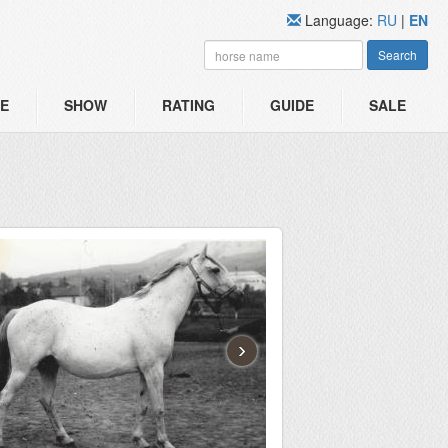
Language:
RU
|
EN
Search
E
SHOW
RATING
GUIDE
SALE
›