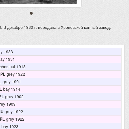
1.59. В декабре 1980 г. передана в Хреновской конный завод.
y 1933
ay 1931
chestnut 1918
PL
grey 1922
L
grey 1901
L
bay 1914
PL
grey 1902
rey 1909
HU
grey 1922
PL
grey 1922
B
bay 1923