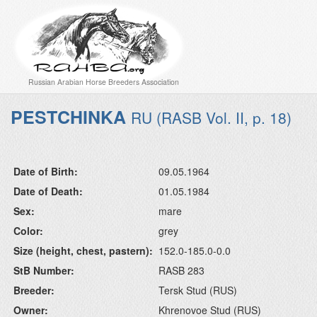
Russian Arabian Horse Breeders Association
PESTCHINKA
RU (RASB Vol. II, p. 18)
Date of Birth:
09.05.1964
Date of Death:
01.05.1984
Sex:
mare
Color:
grey
Size (height, chest, pastern):
152.0-185.0-0.0
StB Number:
RASB 283
Breeder:
Tersk Stud (RUS)
Owner:
Khrenovoe Stud (RUS)