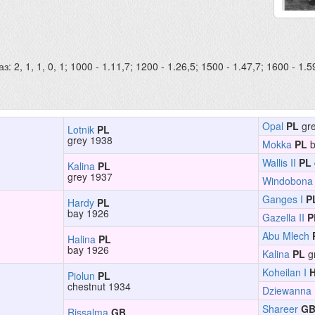
: 2, 1, 1, 0, 1; 1000 - 1.11,7; 1200 - 1.26,5; 1500 - 1.47,7; 1600 - 
Opal
PL
gre
Lotnik
PL
grey 1938
Mokka
PL
b
Wallis II
PL
Kalina
PL
grey 1937
Windobona
Ganges I
P
Hardy
PL
bay 1926
Gazella II
P
Abu Mlech
Halina
PL
bay 1926
Kalina
PL
g
Koheilan I
Piolun
PL
chestnut 1934
Dziewanna
Shareer
G
Rissalma
GB