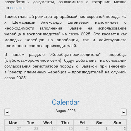
разработаны документы, ознакомится с которыми можно
по
ссылке.
Также, главный регистратор арабской чистокровной породы кс/
х Шемарыкин Александр Евгеньевич напоминает о
необходимости заполнения "Заявки на использование
жеребца в воспроизводстве" на сезон 2025. Это касается как
молодых жеребцов на апробации, так и действующего
племенного состава производителей.
В нашем разделе "Жеребцы-производители" жеребцы
(глубокозамороженное семя) будут добавлены, на основании
согласования регистратора породы с "Заявкой" при внесении
в "реестр племенных жеребцов – производителей на случной
сезон 2025".
Calendar
August 2026
◄
►
Mon
Tue
Wed
Thu
Fri
Sat
Sun
27
28
29
30
31
1
2