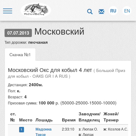
RU
EN
Московский
07.07.2013
песчаная
Тип дорожки:
Скачка №1
Московский Окс для кобыл 4 лет
( Большой Приз
для кобыл - OAKS GR I A RUS )
2400м.
Дистанция:
к.
Пол:
4
Возраст:
100 000
р. (50000-25000-15000-10000)
Призовая сумма:
ст.
Заводчик/
Жокей/
№
Место
Лошадь
Время
Владелец
Тренер
Мадонна
2:33:10
з
: Люпак О.
ж
: Козлов А.С.
1
Трезе
в
: Люпак