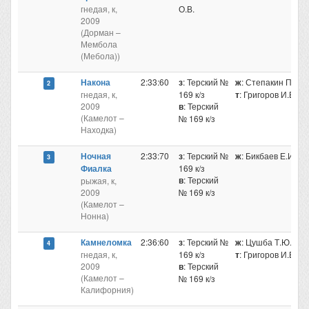
гнедая, к,
О.В.
2009
(Дорман –
Мембола
(Мебола))
Накона
2:33:60
з
: Терский №
ж
: Степакин П.А.
2
гнедая, к,
169 к/з
т
: Григоров И.Б.
2009
в
: Терский
(Камелот –
№ 169 к/з
Находка)
Ночная
2:33:70
з
: Терский №
ж
: Бикбаев Е.И.
3
Фиалка
169 к/з
в
: Терский
рыжая, к,
2009
№ 169 к/з
(Камелот –
Нонна)
Камнеломка
2:36:60
з
: Терский №
ж
: Цушба Т.Ю.
4
гнедая, к,
169 к/з
т
: Григоров И.Б.
2009
в
: Терский
(Камелот –
№ 169 к/з
Калифорния)