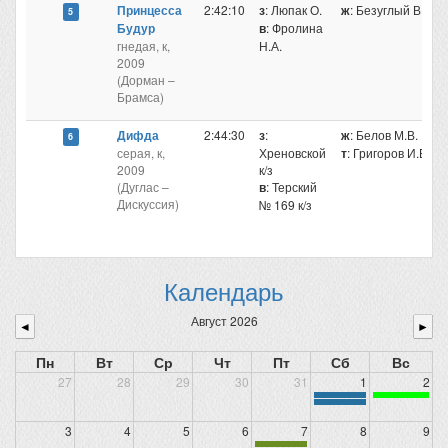
Принцесса
2:42:10
з
: Люпак О.
ж
: Безуглый В.Э.
5
Будур
в
: Фролина
гнедая, к,
Н.А.
2009
(Дорман –
Брамса)
Дифда
2:44:30
з
:
ж
: Белов М.В.
6
серая, к,
Хреновской
т
: Григоров И.Б.
2009
к/з
(Дуглас –
в
: Терский
Дискуссия)
№ 169 к/з
Календарь
Август 2026
◄
►
Пн
Вт
Ср
Чт
Пт
Сб
Вс
27
28
29
30
31
1
2
3
4
5
6
7
8
9