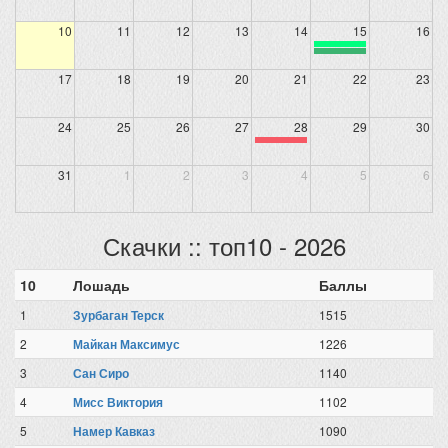
10
11
12
13
14
15
16
17
18
19
20
21
22
23
24
25
26
27
28
29
30
31
1
2
3
4
5
6
Скачки :: топ10 - 2026
10
Лошадь
Баллы
1
Зурбаган Терск
1515
2
Майкан Максимус
1226
3
Сан Сиро
1140
4
Мисс Виктория
1102
5
Намер Кавказ
1090