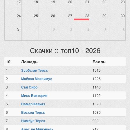
17
18
19
20
21
22
23
24
25
26
27
28
29
30
31
1
2
3
4
5
6
Скачки :: топ10 - 2026
10
Лошадь
Баллы
1
Зурбаган Терск
1515
2
Майкан Максимус
1226
3
Сан Сиро
1140
4
Мисс Виктория
1102
5
Намер Кавказ
1090
6
Восход Терск
1080
7
Нимбус Терск
990
8
Арес де Мирэваль
917