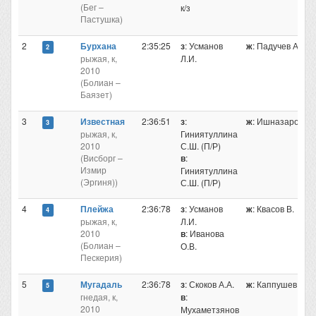
(Бег –
к/з
Пастушка)
2
Бурхана
2:35:25
з
: Усманов
ж
: Падучев А.
2
рыжая, к,
Л.И.
2010
(Болиан –
Баязет)
3
Известная
2:36:51
з
:
ж
: Ишназаров А
3
рыжая, к,
Гиниятуллина
2010
С.Ш. (П/Р)
(Висборг –
в
:
Измир
Гиниятуллина
(Эргиня))
С.Ш. (П/Р)
4
Плейжа
2:36:78
з
: Усманов
ж
: Квасов В.
4
рыжая, к,
Л.И.
2010
в
: Иванова
(Болиан –
О.В.
Пескерия)
5
Мугадаль
2:36:78
з
: Скоков А.А.
ж
: Каппушев Мр
5
гнедая, к,
в
:
2010
Мухаметзянов