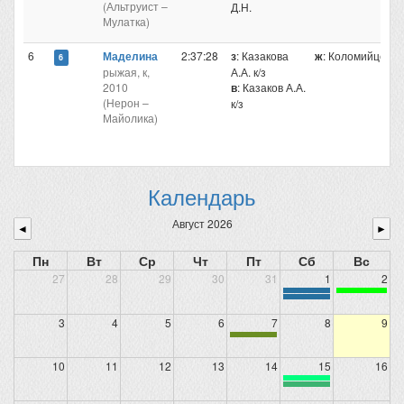
(Альтруист –
Д.Н.
Мулатка)
6
Маделина
2:37:28
з
: Казакова
ж
: Коломийцев 
6
рыжая, к,
А.А. к/з
2010
в
: Казаков А.А.
(Нерон –
к/з
Майолика)
Календарь
Август 2026
◄
►
Пн
Вт
Ср
Чт
Пт
Сб
Вс
27
28
29
30
31
1
2
3
4
5
6
7
8
9
10
11
12
13
14
15
16