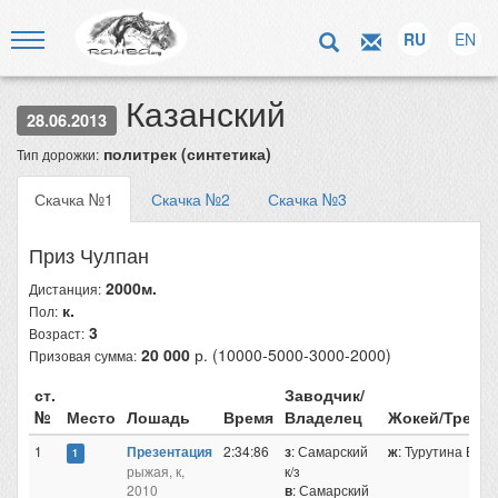
RU
EN
Казанский
28.06.2013
политрек (синтетика)
Тип дорожки:
Скачка №1
Скачка №2
Скачка №3
Приз Чулпан
2000м.
Дистанция:
к.
Пол:
3
Возраст:
20 000
р. (10000-5000-3000-2000)
Призовая сумма:
ст.
Заводчик/
№
Место
Лошадь
Время
Владелец
Жокей/Трен
1
Презентация
2:34:86
з
: Самарский
ж
: Турутина Е.В
1
рыжая, к,
к/з
2010
в
: Самарский