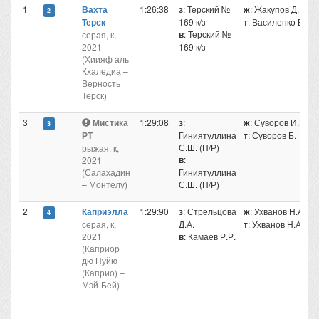
1
Вахта
1:26:38
з
: Терский №
ж
: Жакупов Д.
2
Терск
169 к/з
т
: Василенко В.
в
: Терский №
серая, к,
2021
169 к/з
(Хиияф аль
Кхаледиа –
Верность
Терск)
3
Мистика
1:29:08
з
:
ж
: Суворов И.Б.
3
РТ
Гиниятуллина
т
: Суворов Б.
С.Ш. (П/Р)
рыжая, к,
в
:
2021
(Салахадин
Гиниятуллина
– Монтелу)
С.Ш. (П/Р)
2
Каприэлла
1:29:90
з
: Стрельцова
ж
: Ухванов Н.А.
4
серая, к,
Д.А.
т
: Ухванов Н.А.
2021
в
: Камаев Р.Р.
(Каприор
дю Пуйю
(Каприо) –
Мэй-Бей)