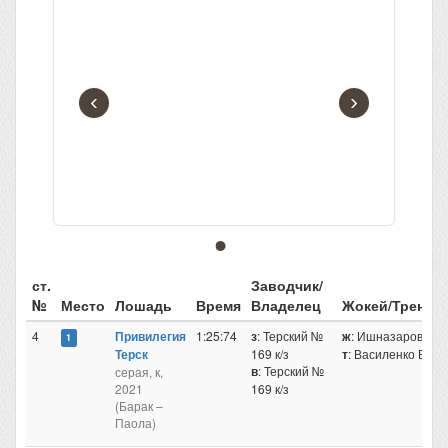
‹
›
ст.
Заводчик/
№
Место
Лошадь
Время
Владелец
Жокей/Трене
4
Привилегия
1:25:74
з
: Терский №
ж
: Ишназаров А.
1
Терск
169 к/з
т
: Василенко В.
в
: Терский №
серая, к,
2021
169 к/з
(Барак –
Паола)