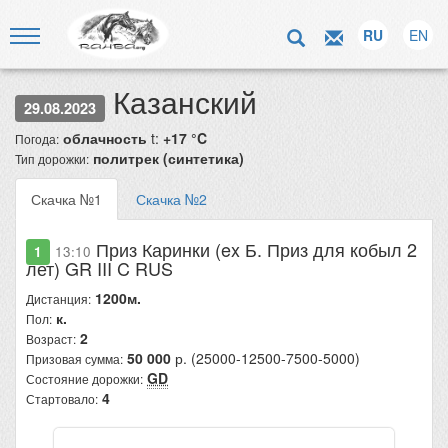
RU
EN
Казанский
29.08.2023
облачность
t:
+17 °C
Погода:
политрек (синтетика)
Тип дорожки:
Скачка №1
Скачка №2
Приз Каринки (ex Б. Приз для кобыл 2
1
13:10
лет) GR III C RUS
1200м.
Дистанция:
к.
Пол:
2
Возраст:
50 000
р. (25000-12500-7500-5000)
Призовая сумма:
GD
Состояние дорожки:
4
Стартовало: