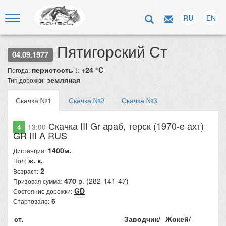
RU
EN
Пятигорский Ст
04.09.1977
перистость
t:
+24 °C
Погода:
земляная
Тип дорожки:
Скачка №1
Скачка №2
Скачка №3
Скачка III Gr араб, терск (1970-е ахт)
4
13:00
GR III A RUS
1400м.
Дистанция:
ж. к.
Пол:
2
Возраст:
470
р. (282-141-47)
Призовая сумма:
GD
Состояние дорожки:
6
Стартовало:
ст.
Заводчик/
Жокей/