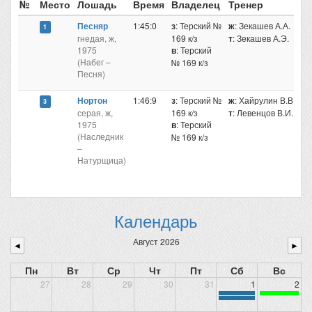
№
Место
Лошадь
Время
Владелец
Тренер
Песняр
1:45:0
з
: Терский №
ж
: Зекашев А.А.
5
1
гнедая, ж,
169 к/з
т
: Зекашев А.Э.
1975
в
: Терский
(Набег –
№ 169 к/з
Песня)
Нортон
1:46:9
з
: Терский №
ж
: Хайрулин В.В.
5
3
серая, ж,
169 к/з
т
: Левенцов В.И.
1975
в
: Терский
(Наследник
№ 169 к/з
–
Натурщица)
Календарь
Август 2026
◄
►
Пн
Вт
Ср
Чт
Пт
Сб
Вс
27
28
29
30
31
1
2