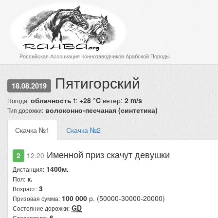
Российская Ассоциация Коннозаводчиков Арабской Породы
Пятигорский
18.08.2019
облачность
t:
+28 °C
ветер:
2 m/s
Погода:
волоконно-песчаная (синтетика)
Тип дорожки:
Скачка №1
Скачка №2
Именной приз скачут девушки
2
12:20
1400м.
Дистанция:
к.
Пол:
3
Возраст:
100 000
р. (50000-30000-20000)
Призовая сумма:
GD
Состояние дорожки:
6
Стартовало: