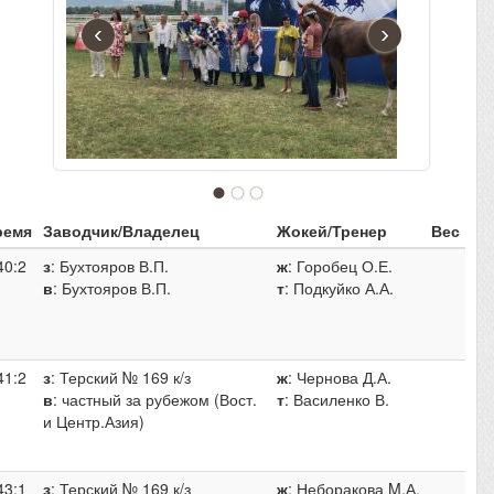
‹
›
ремя
Заводчик/Владелец
Жокей/Тренер
Вес
40:2
з
: Бухтояров В.П.
ж
: Горобец О.Е.
в
: Бухтояров В.П.
т
: Подкуйко А.А.
41:2
з
: Терский № 169 к/з
ж
: Чернова Д.А.
в
: частный за рубежом (Вост.
т
: Василенко В.
и Центр.Азия)
43:1
з
: Терский № 169 к/з
ж
: Неборакова M.А.