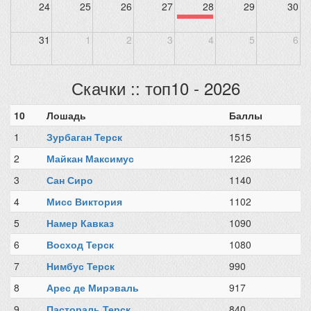
24
25
26
27
28
29
30
31
1
2
3
4
5
6
Скачки :: топ10 - 2026
10
Лошадь
Баллы
1
Зурбаган Терск
1515
2
Майкан Максимус
1226
3
Сан Сиро
1140
4
Мисс Виктория
1102
5
Намер Кавказ
1090
6
Восход Терск
1080
7
Нимбус Терск
990
8
Арес де Мирэваль
917
9
Пастораль Терск
840