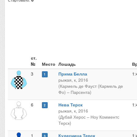
ст.
№
Место
Лошадь
В
3
Прима Белла
1:
1
рыжая, к, 2016
(Кармель де Фауст (Кармель де
Фо) – Парсента)
6
Нева Терск
1:
2
рыжая, к, 2016
(Дубай Херос – Ноу Комментс
Терск)
1
Кудесница Терск
1:
3