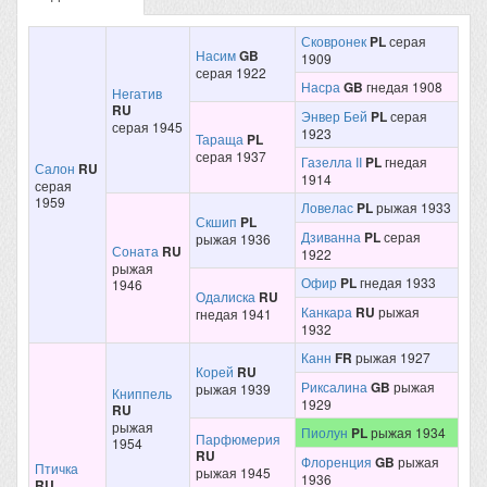
Сковронек
PL
серая
Насим
GB
1909
серая 1922
Насра
GB
гнедая 1908
Негатив
RU
Энвер Бей
PL
серая
серая 1945
1923
Тараща
PL
серая 1937
Газелла II
PL
гнедая
Салон
RU
1914
серая
1959
Ловелас
PL
рыжая 1933
Скшип
PL
Дзиванна
PL
серая
рыжая 1936
Соната
RU
1922
рыжая
Офир
PL
гнедая 1933
1946
Одалиска
RU
Канкара
RU
рыжая
гнедая 1941
1932
Канн
FR
рыжая 1927
Корей
RU
Риксалина
GB
рыжая
рыжая 1939
Книппель
1929
RU
рыжая
Пиолун
PL
рыжая 1934
Парфюмерия
1954
RU
Флоренция
GB
рыжая
Птичка
рыжая 1945
1936
RU