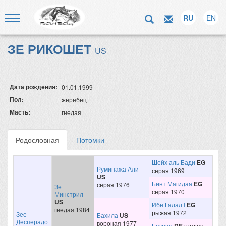
RU
EN
ЗЕ РИКОШЕТ
US
Дата рождения:
01.01.1999
Пол:
жеребец
Масть:
гнедая
Родословная
Потомки
Шейх аль Бади
EG
Руминажа Али
серая 1969
US
Бинт Магидаа
EG
серая 1976
Зе
серая 1970
Минстрил
US
Ибн Галал I
EG
гнедая 1984
рыжая 1972
Зее
Бахила
US
Десперадо
вороная 1977
Бакрия
гнедая