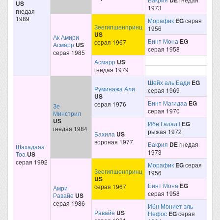
DE
US
1973
гнедая
1989
Морафик
EG
серая
Зеегипшенпринц
1956
US
Ак Амири
Бинт Мона
EG
серая 1967
Асмарр
US
серая 1958
серая 1985
Асмарр
US
гнедая 1979
Шейх аль Бади
EG
Руминажа Али
серая 1969
US
Бинт Магидаа
EG
серая 1976
Зе
серая 1970
Минстрил
US
Ибн Галал I
EG
гнедая 1984
рыжая 1972
Бахила
US
вороная 1977
Бакрия
DE
гнедая
Шахадааа
1973
Тоа
US
серая 1992
Морафик
EG
серая
Зеегипшенпринц
1956
US
Бинт Мона
EG
серая 1967
Амри
серая 1958
Равайе
US
серая 1986
Ибн Мониет эль
Равайе
US
Нефос
EG
серая