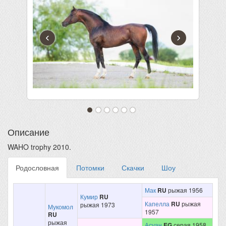
‹
›
Описание
WAHO trophy 2010.
Родословная
Потомки
Скачки
Шоу
Мак
RU
рыжая 1956
Кумир
RU
Капелла
RU
рыжая
рыжая 1973
Мукомол
1957
RU
рыжая
Асуан
EG
серая 1958