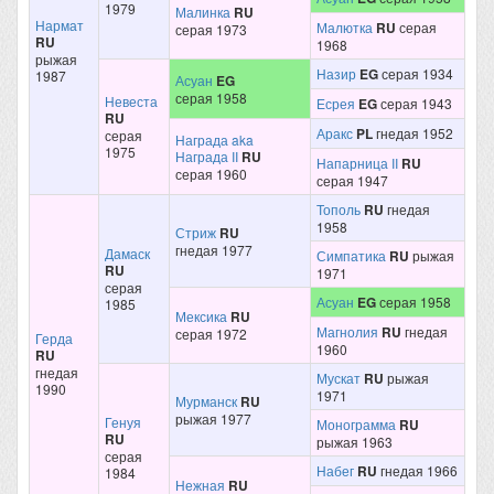
1979
Малинка
RU
Нармат
Малютка
RU
серая
серая 1973
RU
1968
рыжая
Назир
EG
серая 1934
1987
Асуан
EG
серая 1958
Невеста
Есрея
EG
серая 1943
RU
Аракс
PL
гнедая 1952
серая
Награда aka
1975
Награда II
RU
Напарница II
RU
серая 1960
серая 1947
Тополь
RU
гнедая
1958
Стриж
RU
гнедая 1977
Дамаск
Симпатика
RU
рыжая
RU
1971
серая
Асуан
EG
серая 1958
1985
Мексика
RU
Магнолия
RU
гнедая
серая 1972
Герда
1960
RU
гнедая
Мускат
RU
рыжая
1990
1971
Мурманск
RU
рыжая 1977
Генуя
Монограмма
RU
RU
рыжая 1963
серая
Набег
RU
гнедая 1966
1984
Нежная
RU