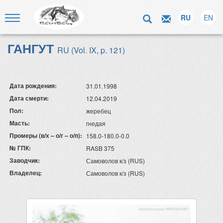
RU
EN
ГАНГУТ
RU (Vol. IX, p. 121)
Дата рождения:
31.01.1998
Дата смерти:
12.04.2019
Пол:
жеребец
Масть:
гнедая
Промеры (в/х – о/г – о/п):
158.0-180.0-0.0
№ ГПК:
RASB 375
Заводчик:
Самоволов к/з (RUS)
Владелец:
Самоволов к/з (RUS)